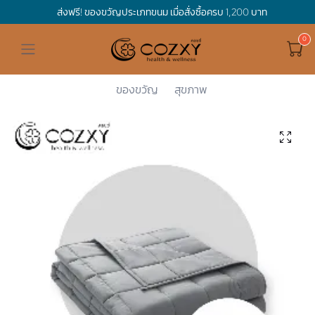
ส่งฟรี! ของขวัญประเภทขนม เมื่อสั่งซื้อครบ 1,200 บาท
ดูทั้งหมด ของขวัญและเทศกาล
ดูทั้งหมด Holidays
ดูทั้งหมด By Occasion
ดูทั้งหมด Special one
ดูทั้งหมด เครื่องดื่ม
ดูทั้งหมด Premium Bird's Nest
ดูทั้งหมด Tea
ดูทั้งหมด Luxury
ดูทั้งหมด อาหาร
ดูทั้งหมด Wholegrain
ดูทั้งหมด Cookies
ดูทั้งหมด Chocolate
ดูทั้งหมด Macaron
ดูทั้งหมด ของใช้ในบ้าน
เกี่ยวกับเรา
Corporate Gift
Cozxy
ของใช้ในบ้...
ผ้าห่มถ่วง...
ผ้าห่มถ่วง...
Hamper Basket
Mother's Day
Birthday
For Him
Premium Bird's Nest
Clearance
Gift Box
Non-Alcoholic Beverage
Wholegrain
Organic Pasta
Cookie Bites
Gift Boxes
Gift Boxes
กระติกอัจฉริยะ
Cozxy Bird 's nest
Special Events
ของขวัญ
สุขภาพ
Holidays
Father's day
Stay Safe
For Her
Gift Boxes
Tea
Tasting Boxes
Organic Rice
Cookies
Gift Boxes
Tasting Boxes
Tasting Boxes
หมอนประคบร้อนเย็น
Gift box
Wedding Gift
New Year
By Occasion
New Baby
Bird's nest sets
Luxury
Tasting Boxes
Chocolate
ผ้าห่มถ่วงน้ำหนัก
Read our blogs
Spa
Valentine
Get well soon
Special one
Flower Collection
Subscription
Macaron
เทียนหอม
Chinese New Year
Thank you
Nestshot
Best Sellers
Songkran's day
Congrats to you