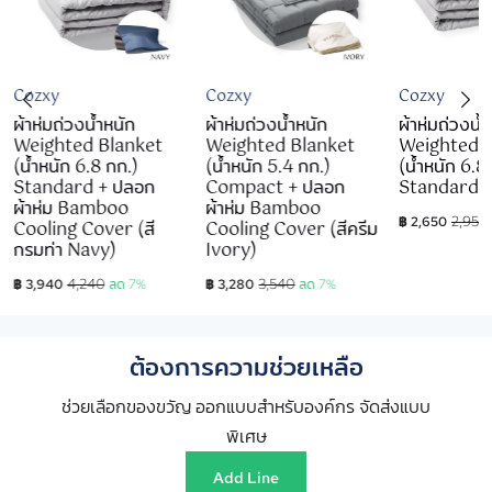
Cozxy
Cozxy
Cozxy
ผ้าห่มถ่วงน้ำหนัก
ผ้าห่มถ่วงน้ำหนัก
ผ้าห่มถ่วงน้
Weighted Blanket
Weighted Blanket
Weighted 
(น้ำหนัก 6.8 กก.)
(น้ำหนัก 5.4 กก.)
(น้ำหนัก 6.8
Standard + ปลอก
Compact + ปลอก
Standard
ผ้าห่ม Bamboo
ผ้าห่ม Bamboo
2,950
฿ 2,650
Cooling Cover (สี
Cooling Cover (สีครีม
กรมท่า Navy)
Ivory)
4,240
3,540
฿ 3,940
ลด 7%
฿ 3,280
ลด 7%
ต้องการความช่วยเหลือ
ช่วยเลือกของขวัญ ออกแบบสำหรับองค์กร จัดส่งแบบ
พิเศษ
Add Line