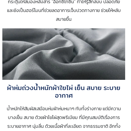
กระตุ้นให้สมองหลั่งสาร “อ็อกซิโทซิน” ทำให้รู้สึกสงบ ปลอดภัย
และยังเป็นฮอร์โมนที่ช่วยลดอาการเจ็บปวดทางกาย ช่วยให้หลับ
สบายขึ้น
ผ้าห่มถ่วงน้ำหนักผ้าใยไผ่ เย็น สบาย ระบาย
อากาศ
น้ำหนักให้สัมผัสเสมือนห่มผ้าห่มหนาๆ ทับทั้งร่างกาย แต่มีความ
บางเย็น สบาย ด้วยผ้าใยไผ่สุดพรีเมียม ที่มีคุณสมบัติเรื่องการ
ระบายอากาศ​ นุ่มลื่น ด้วยเนื้อผ้าที่ละเอียด จากธรรมชาติ อีกทั้ง