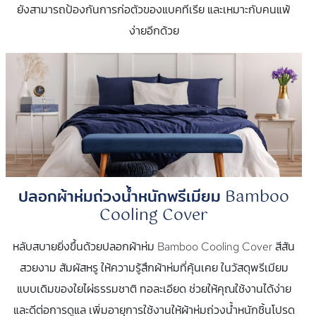
ยังสามารถป้องกันการก่อตัวของแบคทีเรีย และเหมาะกับคนแพ้
ง่ายอีกด้วย
ปลอกผ้าห่มถ่วงน้ำหนักพรีเมียม Bamboo
Cooling Cover
หลับสบายยิ่งขึ้นด้วยปลอกผ้าห่ม Bamboo Cooling Cover สีสัน
สวยงาม สัมผัสหรู ให้ความรู้สึกผ้าห่มที่คุ้นเคย ในวัสดุพรีเมียม
แบบเดิมของใยไผ่ธรรมชาติ ทอละเอียด ช่วยให้คุณใช้งานได้ง่าย
และดีต่อการดูแล เพิ่มอายุการใช้งานให้ผ้าห่มถ่วงน้ำหนักชิ้นโปรด