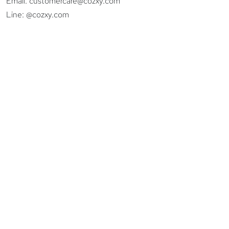
Email:
customercare@cozxy.com
Line:
@cozxy.com