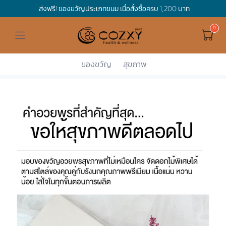
ส่งฟรี! ของขวัญประเภทขนม เมื่อสั่งซื้อครบ 1,200 บาท
ดูทั้งหมด ของขวัญและเทศกาล
ดูทั้งหมด Holidays
ดูทั้งหมด By Occasion
ดูทั้งหมด Special one
ดูทั้งหมด เครื่องดื่ม
ดูทั้งหมด Premium Bird's Nest
ดูทั้งหมด Tea
ดูทั้งหมด Luxury
ดูทั้งหมด อาหาร
ดูทั้งหมด Wholegrain
ดูทั้งหมด Cookies
ดูทั้งหมด Chocolate
ดูทั้งหมด Macaron
ดูทั้งหมด ของใช้ในบ้าน
เกี่ยวกับเรา
Corporate Gift
Hamper Basket
Mother's Day
Birthday
For Him
Premium Bird's Nest
Clearance
Gift Box
Non-Alcoholic Beverage
Wholegrain
Organic Pasta
Cookie Bites
Gift Boxes
Gift Boxes
กระติกอัจฉริยะ
Cozxy Bird 's nest
Special Events
ของขวัญ
สุขภาพ
Cozxy
กล่องของขวัญ Reuse
Holidays
Father's day
Stay Safe
For Her
Gift Boxes
Tea
Tasting Boxes
Organic Rice
Cookies
Gift Boxes
Tasting Boxes
Tasting Boxes
หมอนประคบร้อนเย็น
Gift box
Wedding Gift
New Year
By Occasion
New Baby
Bird's nest sets
Luxury
Tasting Boxes
Chocolate
ผ้าห่มถ่วงน้ำหนัก
Read our blogs
Spa
Valentine
Get well soon
Special one
Flower Collection
Subscription
Macaron
เทียนหอม
Chinese New Year
Thank you
Nestshot
Best Sellers
Songkran's day
Congrats to you