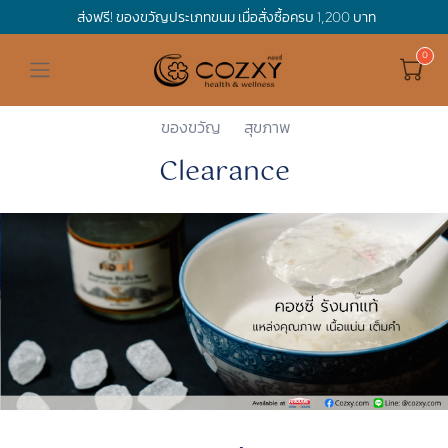
ส่งฟรี! ของขวัญประเภทขนม เมื่อสั่งซื้อครบ 1,200 บาท
ดูทั้งหมด ของขวัญและเทศกาล
ดูทั้งหมด Holidays
ดูทั้งหมด By Occasion
ดูทั้งหมด Special one
ดูทั้งหมด เครื่องดื่ม
ดูทั้งหมด Premium Bird's Nest
ดูทั้งหมด Tea
ดูทั้งหมด Luxury
ดูทั้งหมด อาหาร
ดูทั้งหมด Wholegrain
ดูทั้งหมด Cookies
ดูทั้งหมด Chocolate
ดูทั้งหมด Macaron
ดูทั้งหมด ของใช้ในบ้าน
เกี่ยวกับเรา
Corporate Gift
Cozxy
Premium Bird's Nest
Clearance
Hamper Basket
Mother's Day
Birthday
For Him
Premium Bird's Nest
Clearance
Gift Box
Non-Alcoholic Beverage
Wholegrain
Organic Pasta
Cookie Bites
Gift Boxes
Gift Boxes
กระติกอัจฉริยะ
Cozxy Bird 's nest
Special Events
ของขวัญ
สุขภาพ
Clearance
Holidays
Father's day
Stay Safe
For Her
Gift Boxes
Tea
Tasting Boxes
Organic Rice
Cookies
Gift Boxes
Tasting Boxes
Tasting Boxes
หมอนประคบร้อนเย็น
Gift box
Wedding Gift
New Year
By Occasion
New Baby
Bird's nest sets
Luxury
Tasting Boxes
Chocolate
ผ้าห่มถ่วงน้ำหนัก
Read our blogs
Spa
Valentine
Get well soon
Special one
Flower Collection
Subscription
Macaron
เทียนหอม
Chinese New Year
Thank you
Nestshot
Best Sellers
Songkran's day
Congrats to you