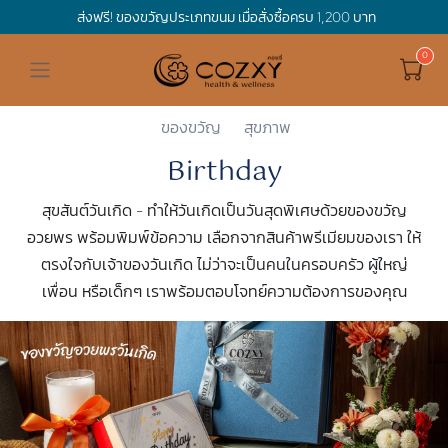
ส่งฟรี! ของขวัญประเภทขนม เมื่อสั่งซื้อครบ 1,200 บาท
ดูทั้งหมด ของขวัญและเทศกาล
ดูทั้งหมด Holidays
ดูทั้งหมด By Occasion
ดูทั้งหมด Special one
ดูทั้งหมด เครื่องดื่ม
ดูทั้งหมด Premium Bird's Nest
ดูทั้งหมด Tea
ดูทั้งหมด Luxury
ดูทั้งหมด อาหาร
ดูทั้งหมด Wholegrain
ดูทั้งหมด Cookies
ดูทั้งหมด Chocolate
ดูทั้งหมด Macaron
ดูทั้งหมด ของใช้ในบ้าน
เกี่ยวกับเรา
Corporate Gift
Cozxy
By Occasion
Birthday
Hamper Basket
Mother's Day
Birthday
For Him
Premium Bird's Nest
Clearance
Gift Box
Non-Alcoholic Beverage
Wholegrain
Organic Pasta
Cookie Bites
Gift Boxes
Gift Boxes
กระติกอัจฉริยะ
Cozxy Bird 's nest
Special Events
ของขวัญ
สุขภาพ
Birthday
Holidays
Father's day
Stay Safe
For Her
Gift Boxes
Tea
Tasting Boxes
Organic Rice
Cookies
Gift Boxes
Tasting Boxes
Tasting Boxes
หมอนประคบร้อนเย็น
Gift box
Wedding Gift
สุขสันต์วันเกิด - ทำให้วันเกิดเป็นวันสุดพิเศษด้วยของขวัญ
New Year
By Occasion
New Baby
Bird's nest sets
Luxury
Tasting Boxes
Chocolate
ผ้าห่มถ่วงน้ำหนัก
Read our blogs
Spa
อวยพร พร้อมพิมพ์ข้อความ เลือกจากสินค้าพรีเมียมของเรา ให้
ตรงใจกับเจ้าของวันเกิด ไม่ว่าจะเป็นคนในครอบครัว ผู้ใหญ่
Valentine
Get well soon
Special one
Flower Collection
Subscription
Macaron
เทียนหอม
เพื่อน หรือเด็กๆ เราพร้อมตอบโจทย์ความต้องการของคุณ
Chinese New Year
Thank you
Nestshot
Best Sellers
Songkran's day
Congrats to you