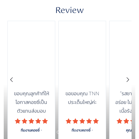
Review
ขอบคุณลูกค้าที่ให้
ขอขอบคุณ TNN
“รสชาติรังน
โอกาสคอซซี่เป็น
ประเด็นใหญ่ค่ะ
อร่อย ไม่หวาน
ตัวแทนส่งมอบ
เนื้อรังนกเย
ความห่วงใยค่ะ
สินค้าคุณภาพ
เยี่ยม”
ทีมงานคอซซี่ -
ทีมงานคอซซี่ -
คุณหลิน -