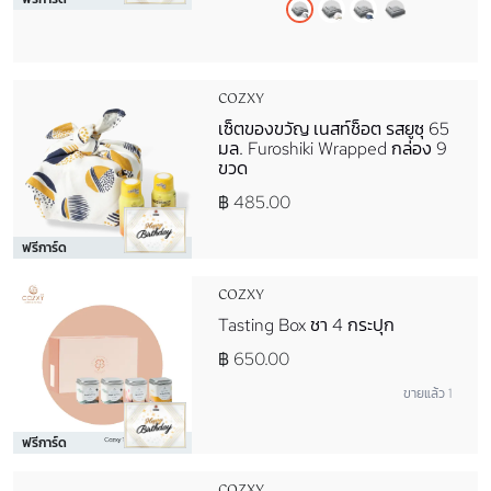
COZXY
เซ็ตของขวัญ เนสท์ช็อต รสยูซุ 65
มล. Furoshiki Wrapped กล่อง 9
ขวด
฿ 485.00
ฟรีการ์ด
COZXY
Tasting Box ชา 4 กระปุก
฿ 650.00
ขายแล้ว 1
ฟรีการ์ด