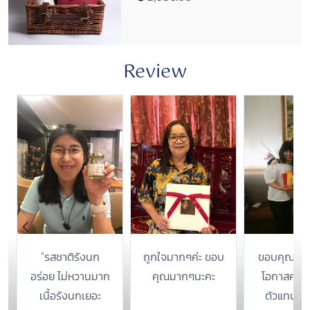
Review
“รสชาติรังนก
ถูกใจมากๆค่ะ ขอบ
ขอบคุณลูกค้า
อร่อย ไม่หวานมาก
คุณมากๆนะคะ
โอกาสคอซซี
เนื้อรังนกเยอะ
ตัวแทนส่