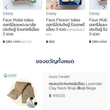
Cozxy
Cozxy
Cozxy
Faux Malai กล่อง
Faux Flower กล่อง
Faux Malai
ดอกไม้และพวงมาลัย
ดอกไม้ประดิษฐ์ รังนกพรี
ดอกไม้และพ
ประดิษฐ์ รังนกพรีเมี่ยม
เมี่ยม 3 ขวด
ประดิษฐ์ รังน
มะลิ ประดิษฐ์ 3
5 ขวด
5 ขวด
ขวด
1,990
1,990
฿ 1,190
ลด 40%
฿ 500
฿ 1,190
ล
ของขวัญทั้งหมด
Cozxy | Health
หมอนประคบคออุ่นร้อน Lavender
Clay Neck Wrap สีเบจ Beige
฿ 490.00