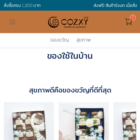
ส่งฟรี! สินค้ารังนก เมื่อสั่งครบ 500 บาท
ดูทั้งหมด ของขวัญและเทศกาล
ดูทั้งหมด Holidays
ดูทั้งหมด By Occasion
ดูทั้งหมด Special one
ดูทั้งหมด เครื่องดื่ม
ดูทั้งหมด Premium Bird's Nest
ดูทั้งหมด Tea
ดูทั้งหมด Luxury
ดูทั้งหมด อาหาร
ดูทั้งหมด Wholegrain
ดูทั้งหมด Cookies
ดูทั้งหมด Chocolate
ดูทั้งหมด Macaron
ดูทั้งหมด ของใช้ในบ้าน
เกี่ยวกับเรา
Corporate Gift
Hamper Basket
Mother's Day
Birthday
For Him
Premium Bird's Nest
Clearance
Gift Box
Non-Alcoholic Beverage
Wholegrain
Organic Pasta
Cookie Bites
Gift Boxes
Gift Boxes
กระติกอัจฉริยะ
Cozxy Bird 's nest
Special Events
ของขวัญ
สุขภาพ
Cozxy
ของใช้ในบ้าน
ของใช้ในบ้าน
Holidays
Father's day
Stay Safe
For Her
Gift Boxes
Tea
Tasting Boxes
Organic Rice
Cookies
Gift Boxes
Tasting Boxes
Tasting Boxes
หมอนประคบร้อนเย็น
Gift box
Wedding Gift
New Year
By Occasion
New Baby
Bird's nest sets
Luxury
Tasting Boxes
Chocolate
ผ้าห่มถ่วงน้ำหนัก
Read our blogs
Spa
Valentine
Get well soon
Special one
Flower Collection
Subscription
Macaron
เทียนหอม
สุขภาพดีคือของขวัญที่ดีที่สุด
Chinese New Year
Thank you
Nestshot
Best Sellers
Songkran's day
Congrats to you