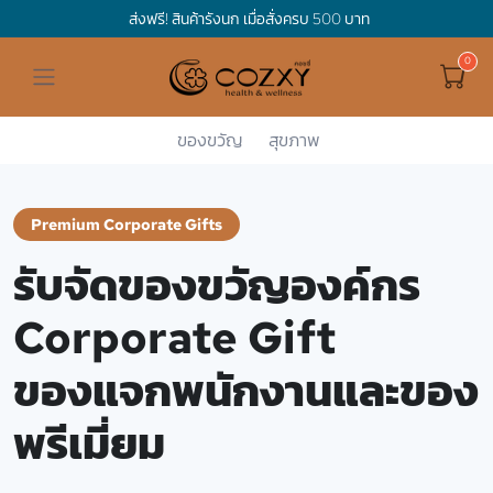
ส่งฟรี! สินค้ารังนก เมื่อสั่งครบ 500 บาท
ดูทั้งหมด ของขวัญและเทศกาล
ดูทั้งหมด Holidays
ดูทั้งหมด By Occasion
ดูทั้งหมด Special one
ดูทั้งหมด เครื่องดื่ม
ดูทั้งหมด Premium Bird's Nest
ดูทั้งหมด Tea
ดูทั้งหมด Luxury
ดูทั้งหมด อาหาร
ดูทั้งหมด Wholegrain
ดูทั้งหมด Cookies
ดูทั้งหมด Chocolate
ดูทั้งหมด Macaron
ดูทั้งหมด ของใช้ในบ้าน
เกี่ยวกับเรา
Corporate Gift
Hamper Basket
Mother's Day
Birthday
For Him
Premium Bird's Nest
Clearance
Gift Box
Non-Alcoholic Beverage
Wholegrain
Organic Pasta
Cookie Bites
Gift Boxes
Gift Boxes
กระติกอัจฉริยะ
Cozxy Bird 's nest
Special Events
ของขวัญ
สุขภาพ
Cozxy
ของขวัญองค์กร Corporate Gift
Holidays
Father's day
Stay Safe
For Her
Gift Boxes
Tea
Tasting Boxes
Organic Rice
Cookies
Gift Boxes
Tasting Boxes
Tasting Boxes
หมอนประคบร้อนเย็น
Gift box
Wedding Gift
Premium Corporate Gifts
New Year
By Occasion
New Baby
Bird's nest sets
Luxury
Tasting Boxes
Chocolate
ผ้าห่มถ่วงน้ำหนัก
Read our blogs
Spa
รับจัดของขวัญองค์กร
Valentine
Get well soon
Special one
Flower Collection
Subscription
Macaron
เทียนหอม
Corporate Gift
Chinese New Year
Thank you
Nestshot
Best Sellers
ของแจกพนักงานและของ
Songkran's day
Congrats to you
พรีเมี่ยม