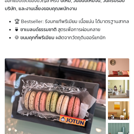
ออกแบบเซ็ตของขวัญสำหรับ
ปีใหม่, วันขึ้นปีใหม่จีน, วันครบรอบ
บริษัท, และงานเลี้ยงขอบคุณพนักงาน
🏆 Bestseller:
รังนกแท้พรีเมียม เนื้อแน่น ได้มาตรฐานสากล
🍵 ชาเบลนด์ธรรมชาติ
สูตรเพื่อการผ่อนคลาย
🍪 ขนมคุกกี้พรีเมียม
ผลิตจากวัตถุดิบออร์แกนิก