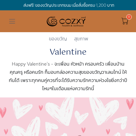
ส่งฟรี! ของขวัญประเภทขนม เมื่อสั่งซื้อครบ 1,200 บาท
ดูทั้งหมด ของขวัญและเทศกาล
ดูทั้งหมด Holidays
ดูทั้งหมด By Occasion
ดูทั้งหมด Special one
ดูทั้งหมด เครื่องดื่ม
ดูทั้งหมด Premium Bird's Nest
ดูทั้งหมด Tea
ดูทั้งหมด Luxury
ดูทั้งหมด อาหาร
ดูทั้งหมด Wholegrain
ดูทั้งหมด Cookies
ดูทั้งหมด Chocolate
ดูทั้งหมด Macaron
ดูทั้งหมด ของใช้ในบ้าน
เกี่ยวกับเรา
Corporate Gift
Cozxy
Holidays
Valentine
Hamper Basket
Mother's Day
Birthday
For Him
Premium Bird's Nest
Clearance
Gift Box
Non-Alcoholic Beverage
Wholegrain
Organic Pasta
Cookie Bites
Gift Boxes
Gift Boxes
กระติกอัจฉริยะ
Cozxy Bird 's nest
Special Events
ของขวัญ
สุขภาพ
Valentine
Holidays
Father's day
Stay Safe
For Her
Gift Boxes
Tea
Tasting Boxes
Organic Rice
Cookies
Gift Boxes
Tasting Boxes
Tasting Boxes
หมอนประคบร้อนเย็น
Gift box
Wedding Gift
Happy Valentine's - จะเพื่อน หัวหน้า ครอบครัว เพื่อนบ้าน
New Year
By Occasion
New Baby
Bird's nest sets
Luxury
Tasting Boxes
Chocolate
ผ้าห่มถ่วงน้ำหนัก
Read our blogs
Spa
คุณครู หรือคนรัก ก็มอบกล่องความสุขของขวัญวาเลนไทน์ ให้
กันได้ เพราะทุกคนคู่ควรที่จะได้รับความรักความห่วงใยยิ่งกว่าปี
Valentine
Get well soon
Special one
Flower Collection
Subscription
Macaron
เทียนหอม
ไหนๆในเดือนแห่งความรักนี้
Chinese New Year
Thank you
Nestshot
Best Sellers
Songkran's day
Congrats to you