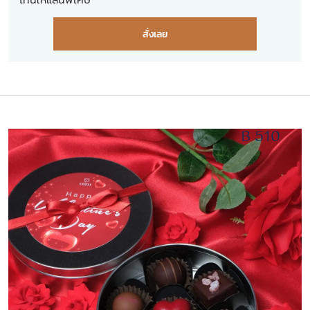
สั่งเลย
B 510