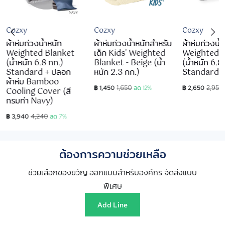
Cozxy
Cozxy
Cozxy
ผ้าห่มถ่วงน้ำหนัก
ผ้าห่มถ่วงน้ำหนักสำหรับ
ผ้าห่มถ่วงน้
Weighted Blanket
เด็ก Kids' Weighted
Weighted 
(น้ำหนัก 6.8 กก.)
Blanket - Beige (น้ำ
(น้ำหนัก 6.8
Standard + ปลอก
หนัก 2.3 กก.)
Standard
ผ้าห่ม Bamboo
1,650
2,950
฿ 1,450
ลด 12%
฿ 2,650
Cooling Cover (สี
กรมท่า Navy)
4,240
฿ 3,940
ลด 7%
ต้องการความช่วยเหลือ
ช่วยเลือกของขวัญ ออกแบบสำหรับองค์กร จัดส่งแบบ
พิเศษ
Add Line