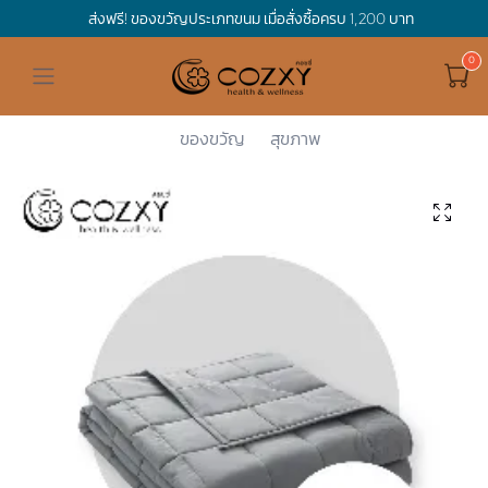
ส่งฟรี! ของขวัญประเภทขนม เมื่อสั่งซื้อครบ 1,200 บาท
ดูทั้งหมด ของขวัญและเทศกาล
ดูทั้งหมด Holidays
ดูทั้งหมด By Occasion
ดูทั้งหมด Special one
ดูทั้งหมด เครื่องดื่ม
ดูทั้งหมด Premium Bird's Nest
ดูทั้งหมด Tea
ดูทั้งหมด Luxury
ดูทั้งหมด อาหาร
ดูทั้งหมด Wholegrain
ดูทั้งหมด Cookies
ดูทั้งหมด Chocolate
ดูทั้งหมด Macaron
ดูทั้งหมด ของใช้ในบ้าน
เกี่ยวกับเรา
Corporate Gift
Cozxy
ของใช้ในบ้...
ผ้าห่มถ่วง...
ผ้าห่มถ่วง...
Hamper Basket
Mother's Day
Birthday
For Him
Premium Bird's Nest
Clearance
Gift Box
Non-Alcoholic Beverage
Wholegrain
Organic Pasta
Cookie Bites
Gift Boxes
Gift Boxes
กระติกอัจฉริยะ
Cozxy Bird 's nest
Special Events
ของขวัญ
สุขภาพ
Holidays
Father's day
Stay Safe
For Her
Gift Boxes
Tea
Tasting Boxes
Organic Rice
Cookies
Gift Boxes
Tasting Boxes
Tasting Boxes
หมอนประคบร้อนเย็น
Gift box
Wedding Gift
New Year
By Occasion
New Baby
Bird's nest sets
Luxury
Tasting Boxes
Chocolate
ผ้าห่มถ่วงน้ำหนัก
Read our blogs
Spa
Valentine
Get well soon
Special one
Flower Collection
Subscription
Macaron
เทียนหอม
Chinese New Year
Thank you
Nestshot
Best Sellers
Songkran's day
Congrats to you