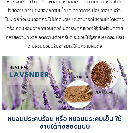
หนักจนเกินไป เม็ดดินเผาสามารถกักเก็บและคายความร้อนได้ดี
ช่วยคลายความตึงของกล้ามเนื้อและลดอาการเมื่อยล้าอย่างอ่อน
โยน อีกทั้งยังปลอดภัย ไม่มีกลิ่นอับ และสามารถใช้งานซ้ำได้หลาย
ครั้ง กลิ่นหอมจากลาเวนเดอร์ มีสรรพคุณช่วยให้รู้สึกผ่อนคลาย
คลายความกังวล ลดความตึงเครียด จะช่วยให้รู้สึกสงบ กลิ่นหอม
จะมีส่วนช่วยปรับอารมณ์ให้มีความสมดุล
หมอนประคบร้อน หรือ หมอนประคบเย็น ใช้
งานได้ทั้งสองแบบ