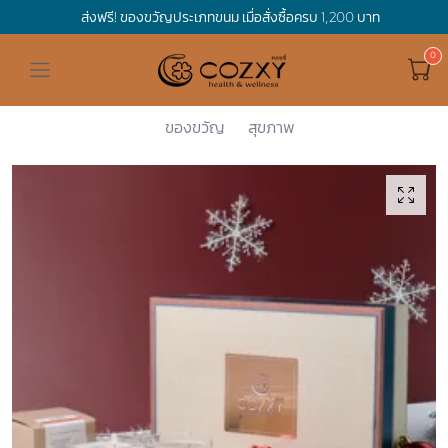
ส่งฟรี! ของขวัญประเภทขนม เมื่อสั่งซื้อครบ 1,200 บาท
ดูทั้งหมด ของขวัญและเทศกาล
ดูทั้งหมด Holidays
ดูทั้งหมด By Occasion
ดูทั้งหมด Special one
ดูทั้งหมด เครื่องดื่ม
ดูทั้งหมด Premium Bird's Nest
ดูทั้งหมด Tea
ดูทั้งหมด Luxury
ดูทั้งหมด อาหาร
ดูทั้งหมด Wholegrain
ดูทั้งหมด Cookies
ดูทั้งหมด Chocolate
ดูทั้งหมด Macaron
ดูทั้งหมด ของใช้ในบ้าน
เกี่ยวกับเรา
Corporate Gift
Cozxy
New Year B...
The Quick ...
Hamper Basket
Mother's Day
Birthday
For Him
Premium Bird's Nest
Clearance
Gift Box
Non-Alcoholic Beverage
Wholegrain
Organic Pasta
Cookie Bites
Gift Boxes
Gift Boxes
กระติกอัจฉริยะ
Cozxy Bird 's nest
Special Events
ของขวัญ
สุขภาพ
Holidays
Father's day
Stay Safe
For Her
Gift Boxes
Tea
Tasting Boxes
Organic Rice
Cookies
Gift Boxes
Tasting Boxes
Tasting Boxes
หมอนประคบร้อนเย็น
Gift box
Wedding Gift
New Year
By Occasion
New Baby
Bird's nest sets
Luxury
Tasting Boxes
Chocolate
ผ้าห่มถ่วงน้ำหนัก
Read our blogs
Spa
Valentine
Get well soon
Special one
Flower Collection
Subscription
Macaron
เทียนหอม
Chinese New Year
Thank you
Nestshot
Best Sellers
Songkran's day
Congrats to you