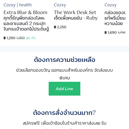
Cozxy | health
Cozxy
Cozxy
Extra Blue & Bloom
The Work Desk Set
กล่องของขว
คุกกี้ธัญพืชกล่องโลหะ
เซ็ตเพื่อคนขยัน - Ruby
แท้พรีเมี่ยม
และชาเบลนด์ 2 กระปุก
หวานน้อย
฿ 2,250
ในกระเป๋าดอกไม้ประดิษฐ์
1,790
฿ 1,690
1,350
฿ 1,290
ลด 4%
ต้องการความช่วยเหลือ
ช่วยเลือกของขวัญ ออกแบบสำหรับองค์กร จัดส่งแบบ
พิเศษ
Add Line
ต้องการสั่งจำนวนมาก?
สมัครฟรี! เพื่อเข้าช้อปในร้านค้าราคาส่งเลย รับ