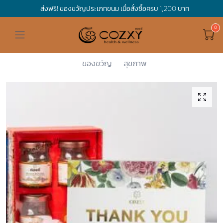
ส่งฟรี! ของขวัญประเภทขนม เมื่อสั่งซื้อครบ 1,200 บาท
ดูทั้งหมด ของขวัญและเทศกาล
ดูทั้งหมด Holidays
ดูทั้งหมด By Occasion
ดูทั้งหมด Special one
ดูทั้งหมด เครื่องดื่ม
ดูทั้งหมด Premium Bird's Nest
ดูทั้งหมด Tea
ดูทั้งหมด Luxury
ดูทั้งหมด อาหาร
ดูทั้งหมด Wholegrain
ดูทั้งหมด Cookies
ดูทั้งหมด Chocolate
ดูทั้งหมด Macaron
ดูทั้งหมด ของใช้ในบ้าน
เกี่ยวกับเรา
Corporate Gift
Cozxy
Premium Bi...
Gift Boxes
Thank You ...
Hamper Basket
Mother's Day
Birthday
For Him
Premium Bird's Nest
Clearance
Gift Box
Non-Alcoholic Beverage
Wholegrain
Organic Pasta
Cookie Bites
Gift Boxes
Gift Boxes
กระติกอัจฉริยะ
Cozxy Bird 's nest
Special Events
ของขวัญ
สุขภาพ
Holidays
Father's day
Stay Safe
For Her
Gift Boxes
Tea
Tasting Boxes
Organic Rice
Cookies
Gift Boxes
Tasting Boxes
Tasting Boxes
หมอนประคบร้อนเย็น
Gift box
Wedding Gift
New Year
By Occasion
New Baby
Bird's nest sets
Luxury
Tasting Boxes
Chocolate
ผ้าห่มถ่วงน้ำหนัก
Read our blogs
Spa
Valentine
Get well soon
Special one
Flower Collection
Subscription
Macaron
เทียนหอม
Chinese New Year
Thank you
Nestshot
Best Sellers
Songkran's day
Congrats to you