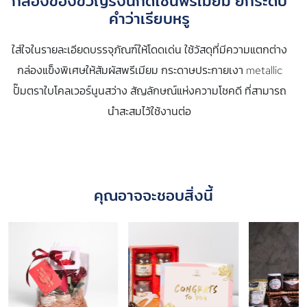
กล่องของขวัญรังนกดีไซน์พรีเมี่ยม ยกระดับ
คำว่าเรียบหรู
ใส่ใจในรายละเอียดบรรจุภัณฑ์ให้โดดเด่น ใช้วัสดุที่มีความแตกต่าง
กล่องแข็งพิเศษให้สัมผัสพรีเมียม กระดาษประกายเงา metallic
ปั๊มตราใบโคลเวอร์นูนสว่าง สัญลักษณ์แห่งความโชคดี ที่สามารถ
นำสะสมไว้ใช้งานต่อ
คุณอาจจะชอบสิ่งนี้