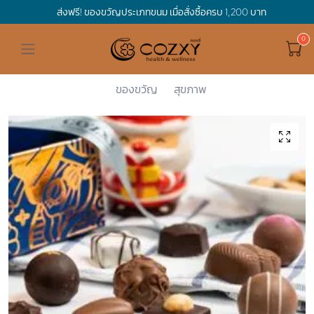
ส่งฟรี! ของขวัญประเภทขนม เมื่อสั่งซื้อครบ 1,200 บาท
ดูทั้งหมด ของขวัญและเทศกาล
ดูทั้งหมด Holidays
ดูทั้งหมด By Occasion
ดูทั้งหมด Special one
ดูทั้งหมด เครื่องดื่ม
ดูทั้งหมด Premium Bird's Nest
ดูทั้งหมด Tea
ดูทั้งหมด Luxury
ดูทั้งหมด อาหาร
ดูทั้งหมด Wholegrain
ดูทั้งหมด Cookies
ดูทั้งหมด Chocolate
ดูทั้งหมด Macaron
ดูทั้งหมด ของใช้ในบ้าน
เกี่ยวกับเรา
Corporate Gift
Cozxy
อาหาร
Chocolate
[Pre-order...
Hamper Basket
Mother's Day
Birthday
For Him
Premium Bird's Nest
Clearance
Gift Box
Non-Alcoholic Beverage
Wholegrain
Organic Pasta
Cookie Bites
Gift Boxes
Gift Boxes
กระติกอัจฉริยะ
Cozxy Bird 's nest
Special Events
ของขวัญ
สุขภาพ
Holidays
Father's day
Stay Safe
For Her
Gift Boxes
Tea
Tasting Boxes
Organic Rice
Cookies
Gift Boxes
Tasting Boxes
Tasting Boxes
หมอนประคบร้อนเย็น
Gift box
Wedding Gift
New Year
By Occasion
New Baby
Bird's nest sets
Luxury
Tasting Boxes
Chocolate
ผ้าห่มถ่วงน้ำหนัก
Read our blogs
Spa
Valentine
Get well soon
Special one
Flower Collection
Subscription
Macaron
เทียนหอม
Chinese New Year
Thank you
Nestshot
Best Sellers
Songkran's day
Congrats to you