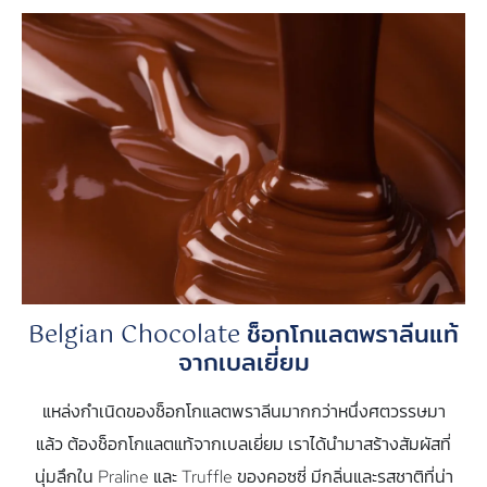
Belgian Chocolate ช็อกโกแลตพราลีนแท้
จากเบลเยี่ยม
แหล่งกำเนิดของช็อกโกแลตพราลีนมากกว่าหนึ่งศตวรรษมา
แล้ว ต้องช็อกโกแลตแท้จากเบลเยี่ยม เราได้นำมาสร้างสัมผัสที่
นุ่มลึกใน Praline และ Truffle ของคอซซี่ มีกลิ่นและรสชาติที่น่า