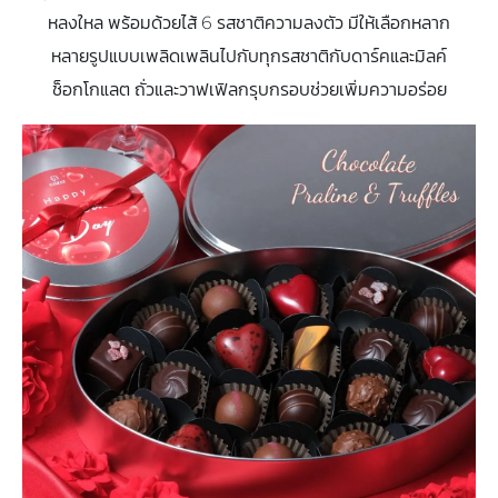
หลงใหล พร้อมด้วยไส้ 6 รสชาติความลงตัว มีให้เลือกหลาก
หลายรูปแบบเพลิดเพลินไปกับทุกรสชาติกับดาร์คและมิลค์
ช็อกโกแลต ถั่วและวาฟเฟิลกรุบกรอบช่วยเพิ่มความอร่อย