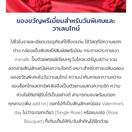
ของขวัญพรีเมี่ยมสำหรับวันพิเศษและ
วาเลนไทน์
ใส่ใจในรายละเอียดบรรจุภัณฑ์ให้โดดเด่น ใช้วัสดุที่มีความแตก
ต่าง กล่องแข็งพิเศษให้สัมผัสพรีเมียม กระดาษประกายเงา
metallic ปั๊มด้วยฟอยล์เรียบหรู ใบโคลเวอร์นูนสว่าง รวม
ลวดลายสัญลักษณ์แห่งความโชคดี เหมาะสำหรับการเฉลิมฉลอง
ของขวัญพิเศษในวันวาเลนไทน์ ความน่าค้นหาและความหวาน
ของช็อกโกแลตทรัฟเฟิลจึงเป็นตัวแทนแสดงความรัก ความ
ห่วงใยให้แก่ผู้รับได้เป็นอย่างดี สามารถมอบพร้อมดอก
กุหลาบ(เพิ่ม add on) ดอกไม้ที่เป็นสัญลักษณ์ของ Valentine’s
day ไม่ว่าจะดอกเดียว (Single Rose) หรือแบบช่อ (Rose
Bouquet) ก็เติมเต็มให้กับวันสำคัญได้อีกด้วย