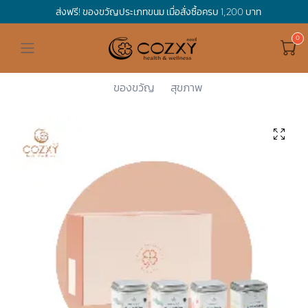
ส่งฟรี! ของขวัญประเภทขนม เมื่อสั่งซื้อครบ 1,200 บาท
ดูทั้งหมด ของขวัญและเทศกาล
ดูทั้งหมด Holidays
ดูทั้งหมด By Occasion
ดูทั้งหมด Special one
ดูทั้งหมด เครื่องดื่ม
ดูทั้งหมด Premium Bird's Nest
ดูทั้งหมด Tea
ดูทั้งหมด Luxury
ดูทั้งหมด อาหาร
ดูทั้งหมด Wholegrain
ดูทั้งหมด Cookies
ดูทั้งหมด Chocolate
ดูทั้งหมด Macaron
ดูทั้งหมด ของใช้ในบ้าน
เกี่ยวกับเรา
Corporate Gift
Cozxy
เครื่องดื่...
Tea
Tasting Bo...
Hamper Basket
Mother's Day
Birthday
For Him
Premium Bird's Nest
Clearance
Gift Box
Non-Alcoholic Beverage
Wholegrain
Organic Pasta
Cookie Bites
Gift Boxes
Gift Boxes
กระติกอัจฉริยะ
Cozxy Bird 's nest
Special Events
ของขวัญ
สุขภาพ
Holidays
Father's day
Stay Safe
For Her
Gift Boxes
Tea
Tasting Boxes
Organic Rice
Cookies
Gift Boxes
Tasting Boxes
Tasting Boxes
หมอนประคบร้อนเย็น
Gift box
Wedding Gift
New Year
By Occasion
New Baby
Bird's nest sets
Luxury
Tasting Boxes
Chocolate
ผ้าห่มถ่วงน้ำหนัก
Read our blogs
Spa
Valentine
Get well soon
Special one
Flower Collection
Subscription
Macaron
เทียนหอม
Chinese New Year
Thank you
Nestshot
Best Sellers
Songkran's day
Congrats to you