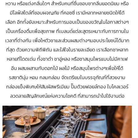
หวาน หรือแต่งกลิ่นใดๆ สำหรับคนที่ชื่นชอบชากลิ่นยอดนิยม หรือ
มีไลฟ์สไตล์ที่ชอบผจญภัย ที่คอซซี่ เรามีหลากหลายชนิดให้ได้
เลือก อีกทั้งยังเหมาะสำหรับการมอบเป็นของขวัญในโอกาสต่างๆ
เป็นเครื่องดื่มเพื่อสุขภาพ ที่เบลนด์แต่ละสูตรเหมาะกับการทานใน
เวลาที่ต่างกัน เพื่อใหตัวชาและส่วนผสมต่างๆมอบประโยชน์ได้มาก
ที่สุด ด้วยความพิถีพิถัน และใส่ใจในรายละเอียด เราเลือกชาหลาก
หลายที่โดดเด่น ทั้งชาดำ ชาอู่หลง หรือชาสมุนไพรแบบไม่มีคาเฟ
อีน ผสมผสานกับดอกไม้ ผลไม้ หรือสมุนไพรต่างๆเพื่อให้ได้
รสชาตินุ่ม หอม กลมกล่อม จัดเตรียมในบรรจุภัณฑ์ที่สวยงาม
กล่องแข็งพิเศษให้สัมผัสพรีเมียม ปั๊มด้วยฟอยล์ทอง ใบโคลเวอร์
ลวดลายสัญลักษณ์แห่งความโชคดี ที่สามารถนำไปใช้งานต่อ