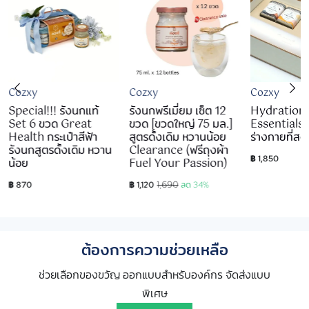
Cozxy
Cozxy
Cozxy
Special!!! รังนกแท้
รังนกพรีเมี่ยม เซ็ต 12
Hydration
Set 6 ขวด Great
ขวด [ขวดใหญ่ 75 มล.]
Essentials เซ
Health กระเป๋าสีฟ้า
สูตรดั้งเดิม หวานน้อย
ร่างกายที่สด
รังนกสูตรดั้งเดิม หวาน
Clearance (ฟรีถุงผ้า
฿ 1,850
น้อย
Fuel Your Passion)
1,690
฿ 870
฿ 1,120
ลด 34%
ต้องการความช่วยเหลือ
ช่วยเลือกของขวัญ ออกแบบสำหรับองค์กร จัดส่งแบบ
พิเศษ