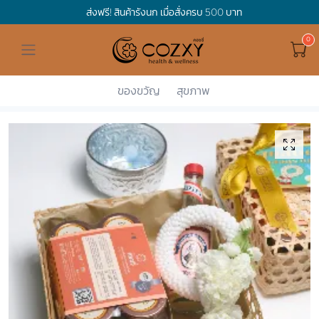
ส่งฟรี! สินค้ารังนก เมื่อสั่งครบ 500 บาท
ดูทั้งหมด ของขวัญและเทศกาล
ดูทั้งหมด Holidays
ดูทั้งหมด By Occasion
ดูทั้งหมด Special one
ดูทั้งหมด เครื่องดื่ม
ดูทั้งหมด Premium Bird's Nest
ดูทั้งหมด Tea
ดูทั้งหมด Luxury
ดูทั้งหมด อาหาร
ดูทั้งหมด Wholegrain
ดูทั้งหมด Cookies
ดูทั้งหมด Chocolate
ดูทั้งหมด Macaron
ดูทั้งหมด ของใช้ในบ้าน
เกี่ยวกับเรา
Corporate Gift
Hamper Basket
Mother's Day
Birthday
For Him
Premium Bird's Nest
Clearance
Gift Box
Non-Alcoholic Beverage
Wholegrain
Organic Pasta
Cookie Bites
Gift Boxes
Gift Boxes
กระติกอัจฉริยะ
Cozxy Bird 's nest
Special Events
ของขวัญ
สุขภาพ
Cozxy
Holidays
Songkran's...
Songkran C...
Holidays
Father's day
Stay Safe
For Her
Gift Boxes
Tea
Tasting Boxes
Organic Rice
Cookies
Gift Boxes
Tasting Boxes
Tasting Boxes
หมอนประคบร้อนเย็น
Gift box
Wedding Gift
New Year
By Occasion
New Baby
Bird's nest sets
Luxury
Tasting Boxes
Chocolate
ผ้าห่มถ่วงน้ำหนัก
Read our blogs
Spa
Valentine
Get well soon
Special one
Flower Collection
Subscription
Macaron
เทียนหอม
Chinese New Year
Thank you
Nestshot
Best Sellers
Songkran's day
Congrats to you