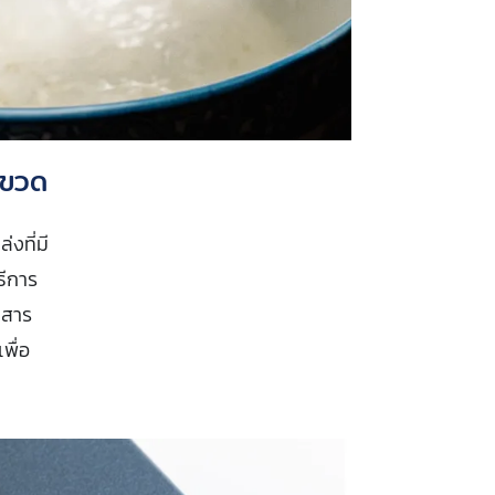
กขวด
งที่มี
ธีการ
ะสาร
พื่อ