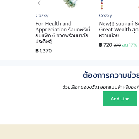
Cozxy
Cozxy
sentials เซ็ต
For Health and
New!!! รังนกแท้ S
่สดชื่น - Black
Appreciation รังนกพรีเมี่
Great Wealth สูตร
ยมแพ็ก 6 ขวดพร้อมมาลัย
หวานน้อย
ประดิษฐ์
฿ 720
ลด 17%
870
฿ 1,370
ต้องการความช่วย
ช่วยเลือกของขวัญ ออกแบบสำหรับองค์
Add Line