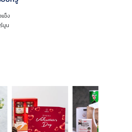
งแข็ง
ร์นูน