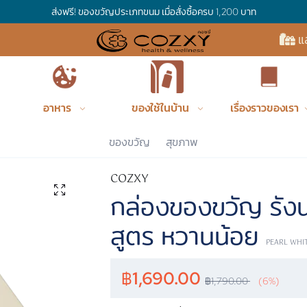
ส่งฟรี! ของขวัญประเภทขนม เมื่อสั่งซื้อครบ 1,200 บาท
แ
อาหาร
ของใช้ในบ้าน
เรื่องราวของเรา
Cozxy
ของขวัญ
สุขภาพ
COZXY
กล่องของขวัญ รังน
สูตร หวานน้อย
PEARL WHI
฿
1,690.00
฿
1,790.00
(6%)