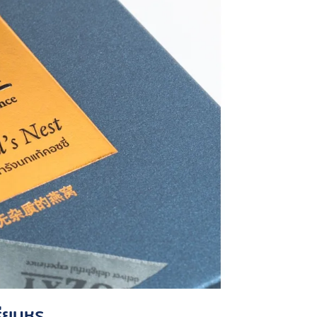
ียบหรู