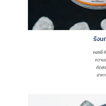
รังน
คอซซี่ 
ความอ
คัดส
อาหาร