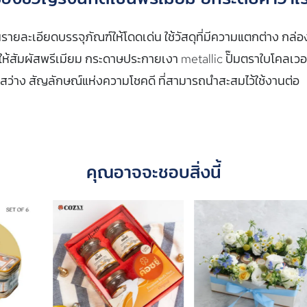
นรายละเอียดบรรจุภัณฑ์ให้โดดเด่น ใช้วัสดุที่มีความแตกต่าง กล่อ
ให้สัมผัสพรีเมียม กระดาษประกายเงา metallic ปั๊มตราใบโคลเวอ
สว่าง สัญลักษณ์แห่งความโชคดี ที่สามารถนำสะสมไว้ใช้งานต่อ
คุณอาจจะชอบสิ่งนี้