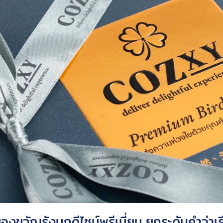
องขวัญรังนกดีไซน์พรีเมี่ยม ยกระดับคำว่าเร