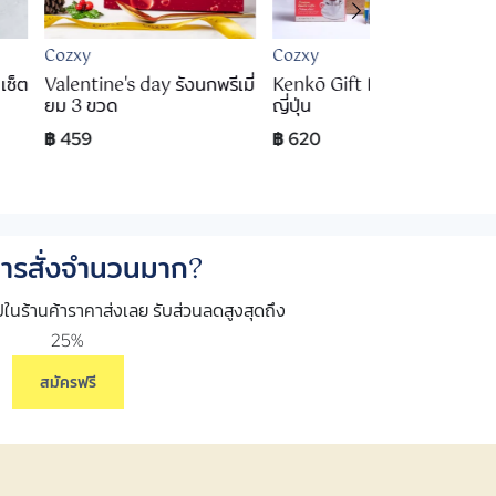
Cozxy
Cozxy
เซ็ต
Valentine's day รังนกพรีเมี่
Kenkō Gift Bag เซ็ตสุขภาพ
ยม 3 ขวด
ญี่ปุ่น
฿ 459
฿ 620
ารสั่งจำนวนมาก?
อปในร้านค้าราคาส่งเลย รับส่วนลดสูงสุดถึง
25%
สมัครฟรี