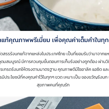
กแท้คุณภาพพรีเมี่ยม เพื่อคุณค่าเต็มคำในทุ
คัดสรรรังนกแท้จากแหล่งในประเทศไทย เป็นที่ยอมรับว่ามาจากแหล่
ุดมสมบูรณ์ มีการควบคุมขั้นตอนการเก็บรังอย่างถูกต้อง ผ่านวิ
รรเกรดรังนกให้ตรงตามมาตรฐาน คุณภาพดีมีไซอาลิค แอซิด แล
มีประโยชน์ที่คงคุณค่าไว้ในทุกๆ ขวด เหมาะเป็น ของขวัญรังนก เ
สุขภาพคนที่คุณรัก