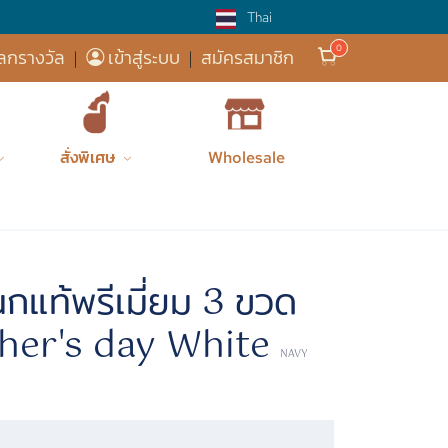
Thai
ส่งฟรี! 
ลกรางวัล
|
เข้าสู่ระบบ
|
สมัครสมาชิก
สั่งพิเศษ
Wholesale
Premium Bi...
Gift Boxes
กล่องของขว...
กแท้พรีเมี่ยม 3 ขวด
other's day White
NAVY