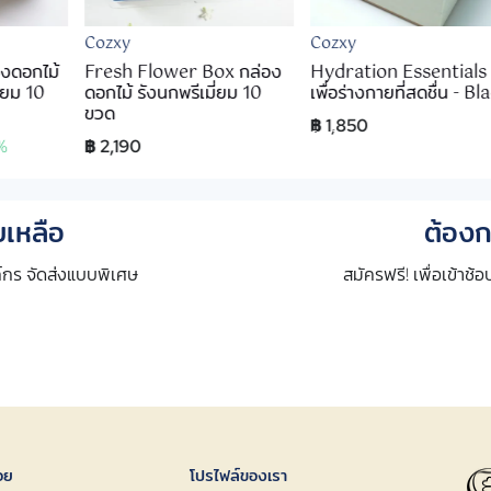
Cozxy
Cozxy
งดอกไม้
Fresh Flower Box กล่อง
Hydration Essentials 
ี่ยม 10
ดอกไม้ รังนกพรีเมี่ยม 10
เพื่อร่างกายที่สดชื่น - Bl
ขวด
฿ 1,850
%
฿ 2,190
เหลือ
ต้องก
กร จัดส่งแบบพิเศษ
สมัครฟรี! เพื่อเข้าช้
อย
โปรไฟล์ของเรา