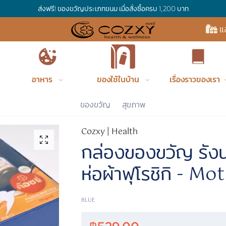
ส่งฟรี! ของขวัญประเภทขนม เมื่อสั่งซื้อครบ 1,200 บาท
แ
อาหาร
ของใช้ในบ้าน
เรื่องราวของเรา
Cozxy
ของขวัญ
สุขภาพ
Cozxy | Health
กล่องของขวัญ รังน
ห่อผ้าฟุโรชิกิ - M
BLUE