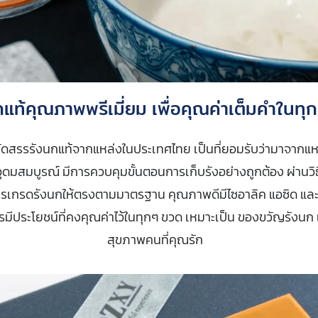
กแท้คุณภาพพรีเมี่ยม เพื่อคุณค่าเต็มคำในทุ
คัดสรรรังนกแท้จากแหล่งในประเทศไทย เป็นที่ยอมรับว่ามาจากแหล่
ุดมสมบูรณ์ มีการควบคุมขั้นตอนการเก็บรังอย่างถูกต้อง ผ่านวิ
รรเกรดรังนกให้ตรงตามมาตรฐาน คุณภาพดีมีไซอาลิค แอซิด แล
มีประโยชน์ที่คงคุณค่าไว้ในทุกๆ ขวด เหมาะเป็น ของขวัญรังนก เ
สุขภาพคนที่คุณรัก