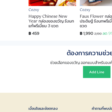
Cozxy
Cozxy
sentials เซ็ต
Happy Chinese New
Faux Flower กล่อ
่สดชื่น - Cloud
Year กล่องของขวัญ รังนก
ประดิษฐ์ รังนกพรีเม
แท้พรีเมี่ยม 3 ขวด
ขวด
฿ 459
฿ 1,990
ลด 9
2,190
ต้องการความช่วย
ช่วยเลือกของขวัญ ออกแบบสำหรับองค์
Add Line
เงื่อนไขและข้อตกลง
คำถามที่พบบ่