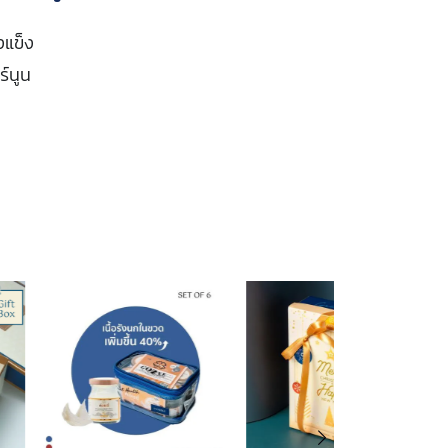
งแข็ง
ร์นูน