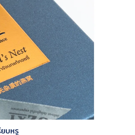
ียบหรู