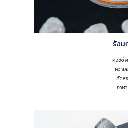
รังน
คอซซี่ 
ความอ
คัดส
อาหาร