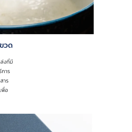
กขวด
งที่มี
ธีการ
ะสาร
พื่อ