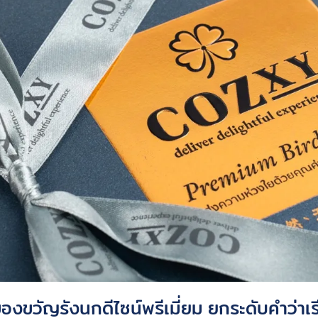
องขวัญรังนกดีไซน์พรีเมี่ยม ยกระดับคำว่าเร