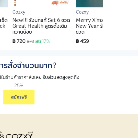
Cozxy
Cozxy
เซ็ต
New!!! รังนกแท้ Set 6 ขวด
Merry X'mas & Happy
ack
Great Health สูตรดั้งเดิม
New Year รังนกพรีเมี่ยม 3
หวานน้อย
ขวด
฿ 720
ลด 17%
฿ 459
870
ารสั่งจำนวนมาก?
อปในร้านค้าราคาส่งเลย รับส่วนลดสูงสุดถึง
25%
สมัครฟรี