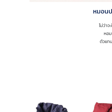
หมอนป
ไม่ว่า
หอมก
ตัวแทน