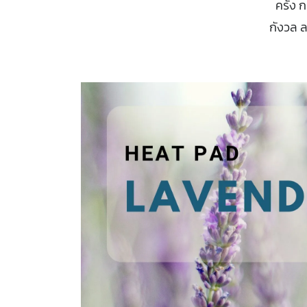
ครั้ง
กังวล ล