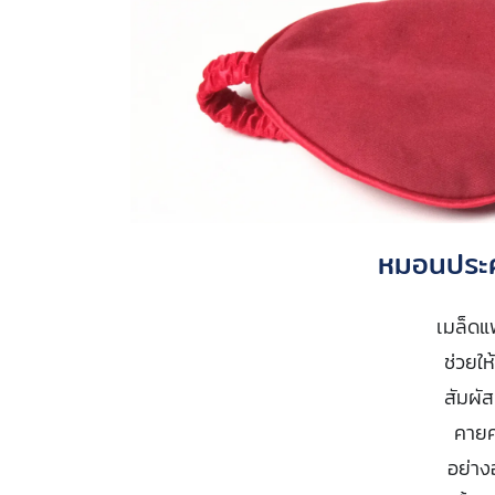
หมอนประค
เมล็ดแฟ
ช่วยให
สัมผัส
คายค
อย่าง