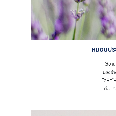
หมอนประ
ใช้งาน
ของร่า
โลหิตใ
เนื้อ 