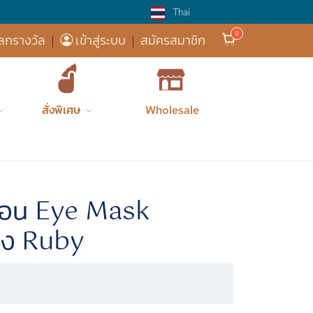
Thai
ส่งฟรี! 
ลกรางวัล
|
เข้าสู่ระบบ
|
สมัครสมาชิก
สั่งพิเศษ
Wholesale
ของใช้ในบ้...
หมอนประคบร...
หมอนประคบต...
้อน Eye Mask
ดง Ruby