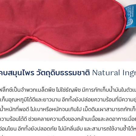
บสมุนไพร วัตถุดิบธรรมชาติ Natural Ing
ล็กซ์เป็นจำพวกเมล็ดพืช ไม่ใช่ธัญพืช มีการกักเก็บน้ำมันในตัวเมล
้เก็บอุณหภูมิได้ดีและยาวนาน อีกทั้งยังปล่อยความร้อนที่มีความชุ่
น้ำหนักที่พอดี ไม่เบาหรือหนักจนเกินไป เม็ดดินเผาสามารถกักเก
วามร้อนได้ดี ช่วยคลายความตึงของกล้ามเนื้อและลดอาการเมื่อ
อ่อนโยน อีกทั้งยังปลอดภัย ไม่มีกลิ่นอับ และสามารถใช้งานซ้ำได