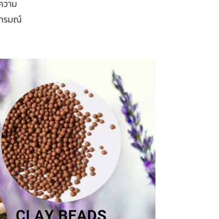
ยความ
อารมณ์