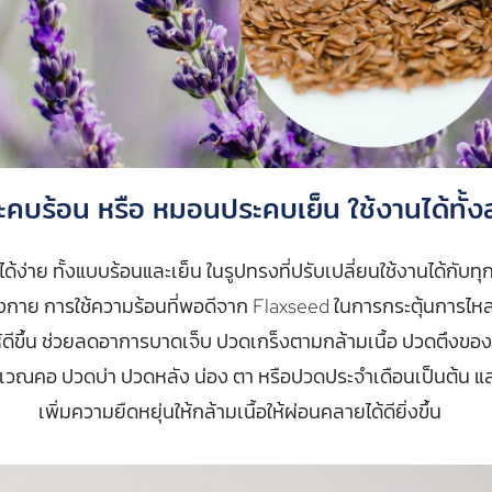
คบร้อน หรือ หมอนประคบเย็น ใช้งานได้ทั้
ได้ง่าย ทั้งแบบร้อนและเย็น ในรูปทรงที่ปรับเปลี่ยนใช้งานได้กับทุ
งกาย การใช้ความร้อนที่พอดีจาก Flaxseed ในการกระตุ้นการไหล
ห้ดีขึ้น ช่วยลดอาการบาดเจ็บ ปวดเกร็งตามกล้ามเนื้อ ปวดตึงขอ
บริเวณคอ ปวดบ่า ปวดหลัง น่อง ตา หรือปวดประจำเดือนเป็นต้น แ
เพิ่มความยืดหยุ่นให้กล้ามเนื้อให้ผ่อนคลายได้ดียิ่งขึ้น