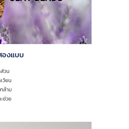
งสองแบบ
กส่วน
เวียน
งกล้าม
ละช่วย