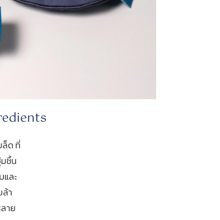
redients
็ด ที่
มชื้น
็บและ
ยล้า
้หลาย