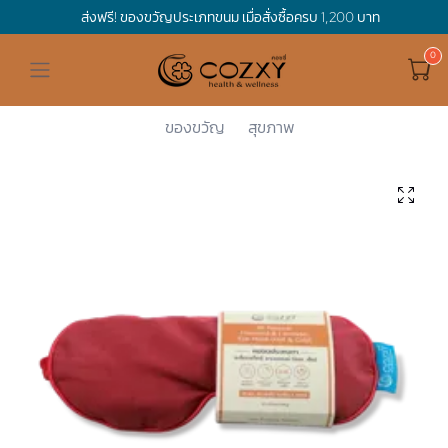
ส่งฟรี! ของขวัญประเภทขนม เมื่อสั่งซื้อครบ 1,200 บาท
ดูทั้งหมด ของขวัญและเทศกาล
ดูทั้งหมด Holidays
ดูทั้งหมด By Occasion
ดูทั้งหมด Special one
ดูทั้งหมด เครื่องดื่ม
ดูทั้งหมด Premium Bird's Nest
ดูทั้งหมด Tea
ดูทั้งหมด Luxury
ดูทั้งหมด อาหาร
ดูทั้งหมด Wholegrain
ดูทั้งหมด Cookies
ดูทั้งหมด Chocolate
ดูทั้งหมด Macaron
ดูทั้งหมด ของใช้ในบ้าน
เกี่ยวกับเรา
Corporate Gift
Cozxy
ของใช้ในบ้...
หมอนประคบร...
หมอนประคบต...
Hamper Basket
Mother's Day
Birthday
For Him
Premium Bird's Nest
Clearance
Gift Box
Non-Alcoholic Beverage
Wholegrain
Organic Pasta
Cookie Bites
Gift Boxes
Gift Boxes
กระติกอัจฉริยะ
Cozxy Bird 's nest
Special Events
ของขวัญ
สุขภาพ
Holidays
Father's day
Stay Safe
For Her
Gift Boxes
Tea
Tasting Boxes
Organic Rice
Cookies
Gift Boxes
Tasting Boxes
Tasting Boxes
หมอนประคบร้อนเย็น
Gift box
Wedding Gift
New Year
By Occasion
New Baby
Bird's nest sets
Luxury
Tasting Boxes
Chocolate
ผ้าห่มถ่วงน้ำหนัก
Read our blogs
Spa
Valentine
Get well soon
Special one
Flower Collection
Subscription
Macaron
เทียนหอม
Chinese New Year
Thank you
Nestshot
Best Sellers
Songkran's day
Congrats to you