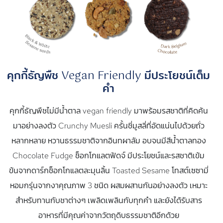
คุกกี้ธัญพืช Vegan Friendly มีประโยชน์เต็ม
คำ
คุกกี้ธัญพืชไม่มีน้ำตาล vegan friendly มาพร้อมรสชาติที่คิดค้น
มาอย่างลงตัว Crunchy Muesli ครั้นชี่มูสลี่ที่อัดแน่นไปด้วยถั่ว
หลากหลาย หวานธรรมชาติจากอินทผาลัม อบจนมีสีน้ำตาลทอง
Chocolate Fudge ช็อกโกแลตฟัดจ์ มีประโยชน์และรสชาติเข้ม
ข้นจากดาร์กช็อกโกแลตละมุนลิ้น Toasted Sesame โทสต์เซซามี่
หอมกรุ่นจากงาคุณภาพ 3 ชนิด ผสมผสานกันอย่างลงตัว เหมาะ
สำหรับทานกับชาต่างๆ เพลิดเพลินกับทุกคำ และยังได้รับสาร
อาหารที่มีคุณค่าจากวัตถุดิบธรรมชาติอีกด้วย