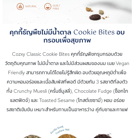
คุกกี้ธัญพืชไม่มีน้ำตาล Cookie Bites อบ
กรอบเพื่อสุขภาพ
Cozxy Classic Cookie Bites คุกกี้ธัญพืชกรุบกรอบด้วย
วัตถุดิบคุณภาพ ไม่มีน้ำตาล และไม่มีส่วนผสมของนม เนย Vegan
Friendly สามารถทานได้โดยไม่รู้สึกผิด อบด้วยอุณหภูมิต่ำเพื่อ
ความหอมอร่อยและเนื้อสัมพัสที่พอดี มีด้วยกัน 3 รสชาติที่ลงตัว
ทั้ง Crunchy Muesli (ครั้นชี่มูสลี่), Chocolate Fudge (ช็อกโก
แลตฟัดจ์) และ Toasted Sesame (โทสต์เซซามี่) หอม อร่อย
รสชาติเข้มข้น เหมาะสำหรับทานเป็นอาหารว่าง คู่กับชาและกาแฟ