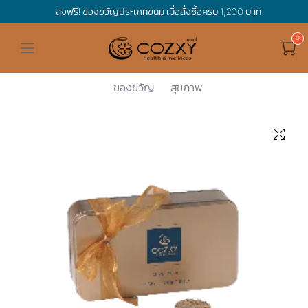
ส่งฟรี! ของขวัญประเภทขนม เมื่อสั่งซื้อครบ 1,200 บาท
ดูทั้งหมด ของขวัญและเทศกาล
ดูทั้งหมด Holidays
ดูทั้งหมด By Occasion
ดูทั้งหมด Special one
ดูทั้งหมด เครื่องดื่ม
ดูทั้งหมด Premium Bird's Nest
ดูทั้งหมด Tea
ดูทั้งหมด Luxury
ดูทั้งหมด อาหาร
ดูทั้งหมด Wholegrain
ดูทั้งหมด Cookies
ดูทั้งหมด Chocolate
ดูทั้งหมด Macaron
ดูทั้งหมด ของใช้ในบ้าน
เกี่ยวกับเรา
Corporate Gift
Cozxy
Cookies
Cookie Bit...
Cozxy Clas...
Hamper Basket
Mother's Day
Birthday
For Him
Premium Bird's Nest
Clearance
Gift Box
Non-Alcoholic Beverage
Wholegrain
Organic Pasta
Cookie Bites
Gift Boxes
Gift Boxes
กระติกอัจฉริยะ
Cozxy Bird 's nest
Special Events
ของขวัญ
สุขภาพ
Holidays
Father's day
Stay Safe
For Her
Gift Boxes
Tea
Tasting Boxes
Organic Rice
Cookies
Gift Boxes
Tasting Boxes
Tasting Boxes
หมอนประคบร้อนเย็น
Gift box
Wedding Gift
New Year
By Occasion
New Baby
Bird's nest sets
Luxury
Tasting Boxes
Chocolate
ผ้าห่มถ่วงน้ำหนัก
Read our blogs
Spa
Valentine
Get well soon
Special one
Flower Collection
Subscription
Macaron
เทียนหอม
Chinese New Year
Thank you
Nestshot
Best Sellers
Songkran's day
Congrats to you