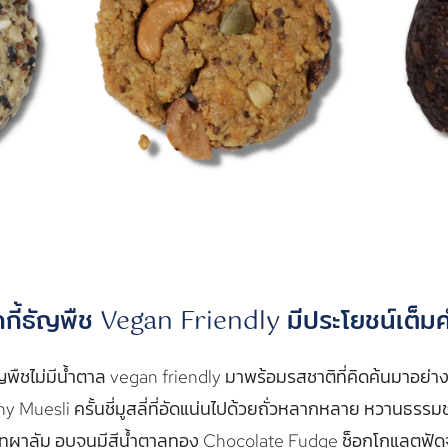
กกี้ธัญพืช Vegan Friendly มีประโยชน์เต็ม
ัญพืชไม่มีน้ำตาล vegan friendly มาพร้อมรสชาติที่คิดค้นมาอย่า
y Muesli ครั้นชี่มูสลี่ที่อัดแน่นไปด้วยถั่วหลากหลาย หวานธรรม
ทผาลัม อบจนมีสีน้ำตาลทอง Chocolate Fudge ช็อกโกแลตฟัดจ์