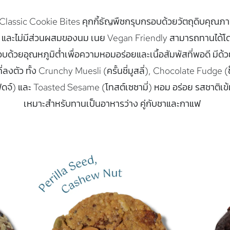
lassic Cookie Bites คุกกี้ธัญพืชกรุบกรอบด้วยวัตถุดิบคุณภาพ
 และไม่มีส่วนผสมของนม เนย Vegan Friendly สามารถทานได้โดยไ
อบด้วยอุณหภูมิต่ำเพื่อความหอมอร่อยและเนื้อสัมพัสที่พอดี มีด้ว
ี่ลงตัว ทั้ง Crunchy Muesli (ครั้นชี่มูสลี่), Chocolate Fudge 
ดจ์) และ Toasted Sesame (โทสต์เซซามี่) หอม อร่อย รสชาติเข้
เหมาะสำหรับทานเป็นอาหารว่าง คู่กับชาและกาแฟ