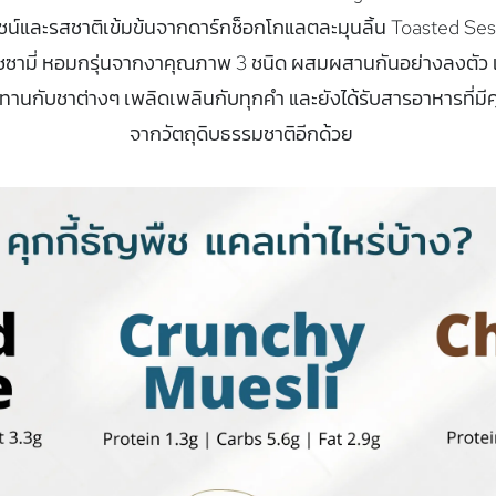
ชน์และรสชาติเข้มข้นจากดาร์กช็อกโกแลตละมุนลิ้น Toasted S
ซซามี่ หอมกรุ่นจากงาคุณภาพ 3 ชนิด ผสมผสานกันอย่างลงตัว 
ทานกับชาต่างๆ เพลิดเพลินกับทุกคำ และยังได้รับสารอาหารที่มี
จากวัตถุดิบธรรมชาติอีกด้วย