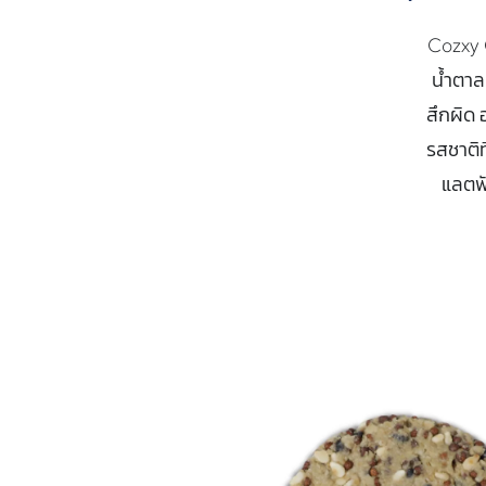
Cozxy C
น้ำตาล
สึกผิด 
รสชาติท
แลตฟั