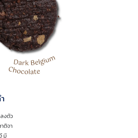
คำ
งลงตัว
ชาติจา
 มี