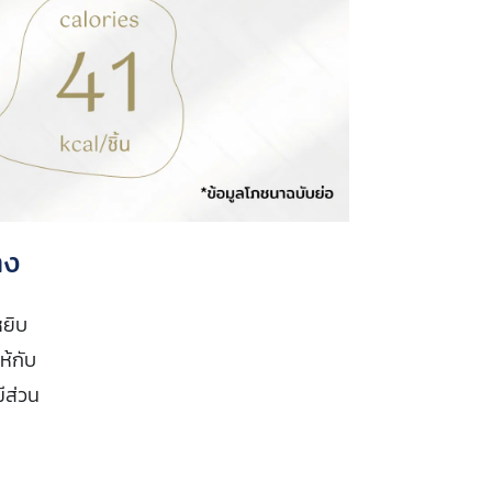
าง
หยิบ
ห้กับ
ีส่วน