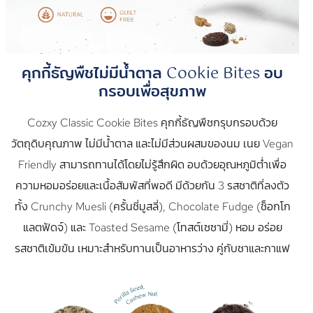
คุกกี้ธัญพืชไม่มีน้ำตาล Cookie Bites อบ
กรอบเพื่อสุขภาพ
Cozxy Classic Cookie Bites คุกกี้ธัญพืชกรุบกรอบด้วย
วัตถุดิบคุณภาพ ไม่มีน้ำตาล และไม่มีส่วนผสมของนม เนย Vegan
Friendly สามารถทานได้โดยไม่รู้สึกผิด อบด้วยอุณหภูมิต่ำเพื่อ
ความหอมอร่อยและเนื้อสัมพัสที่พอดี มีด้วยกัน 3 รสชาติที่ลงตัว
ทั้ง Crunchy Muesli (ครั้นชี่มูสลี่), Chocolate Fudge (ช็อกโก
แลตฟัดจ์) และ Toasted Sesame (โทสต์เซซามี่) หอม อร่อย
รสชาติเข้มข้น เหมาะสำหรับทานเป็นอาหารว่าง คู่กับชาและกาแฟ