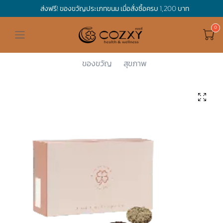
ส่งฟรี! ของขวัญประเภทขนม เมื่อสั่งซื้อครบ 1,200 บาท
ดูทั้งหมด ของขวัญและเทศกาล
ดูทั้งหมด Holidays
ดูทั้งหมด By Occasion
ดูทั้งหมด Special one
ดูทั้งหมด เครื่องดื่ม
ดูทั้งหมด Premium Bird's Nest
ดูทั้งหมด Tea
ดูทั้งหมด Luxury
ดูทั้งหมด อาหาร
ดูทั้งหมด Wholegrain
ดูทั้งหมด Cookies
ดูทั้งหมด Chocolate
ดูทั้งหมด Macaron
ดูทั้งหมด ของใช้ในบ้าน
เกี่ยวกับเรา
Corporate Gift
Cozxy
Cookies
Cookie Bit...
Cozxy Clas...
Hamper Basket
Mother's Day
Birthday
For Him
Premium Bird's Nest
Clearance
Gift Box
Non-Alcoholic Beverage
Wholegrain
Organic Pasta
Cookie Bites
Gift Boxes
Gift Boxes
กระติกอัจฉริยะ
Cozxy Bird 's nest
Special Events
ของขวัญ
สุขภาพ
Holidays
Father's day
Stay Safe
For Her
Gift Boxes
Tea
Tasting Boxes
Organic Rice
Cookies
Gift Boxes
Tasting Boxes
Tasting Boxes
หมอนประคบร้อนเย็น
Gift box
Wedding Gift
New Year
By Occasion
New Baby
Bird's nest sets
Luxury
Tasting Boxes
Chocolate
ผ้าห่มถ่วงน้ำหนัก
Read our blogs
Spa
Valentine
Get well soon
Special one
Flower Collection
Subscription
Macaron
เทียนหอม
Chinese New Year
Thank you
Nestshot
Best Sellers
Songkran's day
Congrats to you