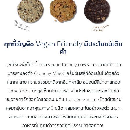
คุกกี้ธัญพืช Vegan Friendly มีประโยชน์เต็ม
คำ
คุกกี้ธัญพืชไม่มีน้ำตาล vegan friendly มาพร้อมรสชาติที่คิดค้น
มาอย่างลงตัว Crunchy Muesli ครั้นชี่มูสลี่ที่อัดแน่นไปด้วยถั่ว
หลากหลาย หวานธรรมชาติจากอินทผาลัม อบจนมีสีน้ำตาลทอง
Chocolate Fudge ช็อกโกแลตฟัดจ์ มีประโยชน์และรสชาติเข้ม
ข้นจากดาร์กช็อกโกแลตละมุนลิ้น Toasted Sesame โทสต์เซซามี่
หอมกรุ่นจากงาคุณภาพ 3 ชนิด ผสมผสานกันอย่างลงตัว เหมาะ
สำหรับทานกับชาต่างๆ เพลิดเพลินกับทุกคำ และยังได้รับสาร
อาหารที่มีคุณค่าจากวัตถุดิบธรรมชาติอีกด้วย