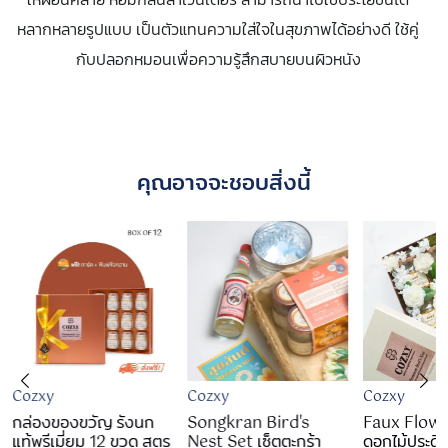
หลากหลายรูปแบบ เป็นตัวแทนความใส่ใจในสุขภาพได้อย่างดี ใช้คู่
กับปลอกหมอนเพื่อความรู้สึกสบายบนผิวหนัง
คุณอาจจะชอบสิ่งนี้
Cozxy
Cozxy
Cozxy
กล่องของขวัญ รังนก
Songkran Bird's
Faux Flowe
แท้พรีเมี่ยม 12 ขวด สูตร
Nest Set เซ็ตตะกร้า
ดอกไม้ประดิษ