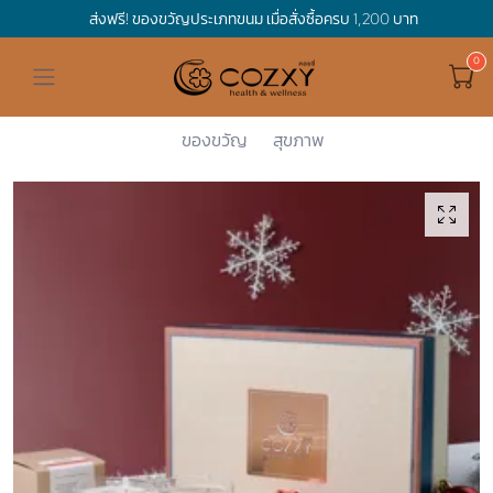
ส่งฟรี! ของขวัญประเภทขนม เมื่อสั่งซื้อครบ 1,200 บาท
ดูทั้งหมด ของขวัญและเทศกาล
ดูทั้งหมด Holidays
ดูทั้งหมด By Occasion
ดูทั้งหมด Special one
ดูทั้งหมด เครื่องดื่ม
ดูทั้งหมด Premium Bird's Nest
ดูทั้งหมด Tea
ดูทั้งหมด Luxury
ดูทั้งหมด อาหาร
ดูทั้งหมด Wholegrain
ดูทั้งหมด Cookies
ดูทั้งหมด Chocolate
ดูทั้งหมด Macaron
ดูทั้งหมด ของใช้ในบ้าน
เกี่ยวกับเรา
Corporate Gift
Cozxy
New Year B...
The Quick ...
Hamper Basket
Mother's Day
Birthday
For Him
Premium Bird's Nest
Clearance
Gift Box
Non-Alcoholic Beverage
Wholegrain
Organic Pasta
Cookie Bites
Gift Boxes
Gift Boxes
กระติกอัจฉริยะ
Cozxy Bird 's nest
Special Events
ของขวัญ
สุขภาพ
Holidays
Father's day
Stay Safe
For Her
Gift Boxes
Tea
Tasting Boxes
Organic Rice
Cookies
Gift Boxes
Tasting Boxes
Tasting Boxes
หมอนประคบร้อนเย็น
Gift box
Wedding Gift
New Year
By Occasion
New Baby
Bird's nest sets
Luxury
Tasting Boxes
Chocolate
ผ้าห่มถ่วงน้ำหนัก
Read our blogs
Spa
Valentine
Get well soon
Special one
Flower Collection
Subscription
Macaron
เทียนหอม
Chinese New Year
Thank you
Nestshot
Best Sellers
Songkran's day
Congrats to you