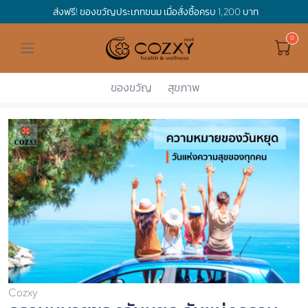
ส่งฟรี! ของขวัญประเภทขนม เมื่อสั่งซื้อครบ 1,200 บาท
ดูทั้งหมด ของขวัญและเทศกาล
ดูทั้งหมด Holidays
ดูทั้งหมด By Occasion
ดูทั้งหมด Special one
ดูทั้งหมด เครื่องดื่ม
ดูทั้งหมด Premium Bird's Nest
ดูทั้งหมด Tea
ดูทั้งหมด Luxury
ดูทั้งหมด อาหาร
ดูทั้งหมด Wholegrain
ดูทั้งหมด Cookies
ดูทั้งหมด Chocolate
ดูทั้งหมด Macaron
ดูทั้งหมด ของใช้ในบ้าน
เกี่ยวกับเรา
Corporate Gift
Hamper Basket
Mother's Day
Birthday
For Him
Premium Bird's Nest
Clearance
Gift Box
Non-Alcoholic Beverage
Wholegrain
Organic Pasta
Cookie Bites
Gift Boxes
Gift Boxes
กระติกอัจฉริยะ
Cozxy Bird 's nest
Special Events
ของขวัญ
สุขภาพ
Cozxy
อ่านบทความต่างๆ
ความหมายขอ...
Holidays
Father's day
Stay Safe
For Her
Gift Boxes
Tea
Tasting Boxes
Organic Rice
Cookies
Gift Boxes
Tasting Boxes
Tasting Boxes
หมอนประคบร้อนเย็น
Gift box
Wedding Gift
New Year
By Occasion
New Baby
Bird's nest sets
Luxury
Tasting Boxes
Chocolate
ผ้าห่มถ่วงน้ำหนัก
Read our blogs
Spa
Valentine
Get well soon
Special one
Flower Collection
Subscription
Macaron
เทียนหอม
Chinese New Year
Thank you
Nestshot
Best Sellers
Songkran's day
Congrats to you
Cozxy