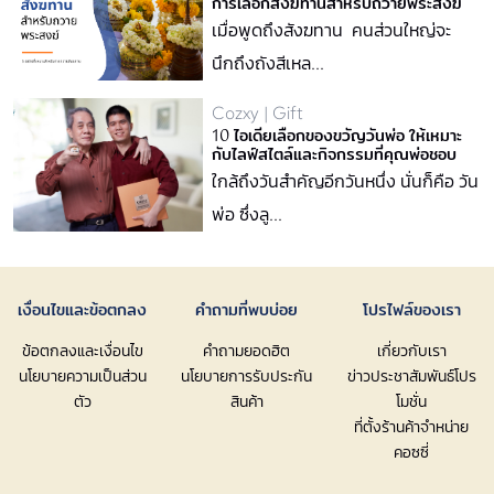
การเลือกสังฆทานสำหรับถวายพระสงฆ์
เมื่อพูดถึงสังฆทาน คนส่วนใหญ่จะ
นึกถึงถังสีเหล...
Cozxy | Gift
10 ไอเดียเลือกของขวัญวันพ่อ ให้เหมาะ
กับไลฟ์สไตล์และกิจกรรมที่คุณพ่อชอบ
ใกล้ถึงวันสำคัญอีกวันหนึ่ง นั่นก็คือ วัน
พ่อ ซึ่งลู...
เงื่อนไขและข้อตกลง
คำถามที่พบบ่อย
โปรไฟล์ของเรา
ข้อตกลงและเงื่อนไข
คำถามยอดฮิต
เกี่ยวกับเรา
นโยบายความเป็นส่วน
นโยบายการรับประกัน
ข่าวประชาสัมพันธ์โปร
ตัว
สินค้า
โมชั่น
ที่ตั้งร้านค้าจำหน่าย
คอซซี่