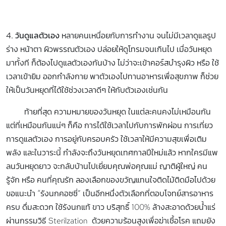
4. วันดูแลตัวเอง
หลายคนเหนื่อยกับการทำงาน จนไม่มีเวลาดูแลรูป
ร่าง หน้าตา ผิวพรรณตัวเอง ปล่อยให้ดูโทรมจนเกินไป เมื่อวันหยุด
มาทั้งที ก็ต้องไปดูแลตัวเองกันบ้าง ไม่ว่าจะเข้าคอร์สบำรุงผิว หรือ ใช้
เวลาเข้ายิม ออกกำลังกาย พาตัวเองไปทานอาหารเพื่อสุขภาพ ก็ช่วย
ให้เป็นวันหยุดที่ได้ใช้ช่วงเวลาดีๆ ให้กับตัวเองเช่นกัน
ท้ายที่สุด ความหมายของวันหยุด ในแต่ละคนคงไม่เหมือนกัน
แต่ที่เหมือนกันแน่ๆ ก็คือ การได้ใช้เวลาไปกับการพักผ่อน การเที่ยว
การดูแลตัวเอง การอยู่กับครอบครัว ใช้เวลาให้มีความสุขเพื่อเติม
พลัง และในวาระนี้ กำลังจะถึงวันหยุดเทศกาลปีใหม่แล้ว หากใครมีแพ
ลนวันหยุดยาว จะกลับบ้านไปเยี่ยมคุณพ่อคุณแม่ ญาติผู้ใหญ่ คน
รู้จัก หรือ คนที่คุณรัก ลองเลือกของขวัญแทนใจติดไม้ติดมือไปด้วย
ขอแนะนำ “รังนกคอซซี่” เป็นอีกหนึ่งตัวเลือกที่ตอบโจทย์สารอาหาร
ครบ ดื่มสะดวก ใช้รังนกแท้ ขาว บริสุทธิ์ 100% ล้างสะอาดด้วยน้ำแร่
ผ่านกรรมวิธี Sterilzation ด้วยความร้อนสูงเพื่อฆ่าเชื้อโรค แถมยัง