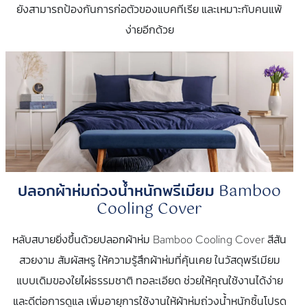
ยังสามารถป้องกันการก่อตัวของแบคทีเรีย และเหมาะกับคนแพ้
ง่ายอีกด้วย
ปลอกผ้าห่มถ่วงน้ำหนักพรีเมียม Bamboo
Cooling Cover
หลับสบายยิ่งขึ้นด้วยปลอกผ้าห่ม Bamboo Cooling Cover สีสัน
สวยงาม สัมผัสหรู ให้ความรู้สึกผ้าห่มที่คุ้นเคย ในวัสดุพรีเมียม
แบบเดิมของใยไผ่ธรรมชาติ ทอละเอียด ช่วยให้คุณใช้งานได้ง่าย
และดีต่อการดูแล เพิ่มอายุการใช้งานให้ผ้าห่มถ่วงน้ำหนักชิ้นโปรด