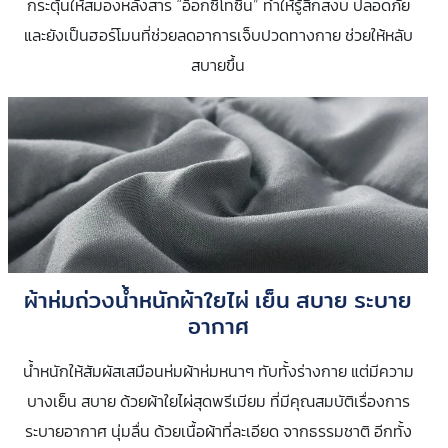
กระตุ้นให้สมองหลั่งสาร “อ็อกซิโทซิน” ทำให้รู้สึกสงบ ปลอดภัย
และยังเป็นฮอร์โมนที่ช่วยลดอาการเจ็บปวดทางกาย ช่วยให้หลับ
สบายขึ้น
ผ้าห่มถ่วงน้ำหนักผ้าใยไผ่ เย็น สบาย ระบาย
อากาศ
น้ำหนักให้สัมผัสเสมือนห่มผ้าห่มหนาๆ ทับทั้งร่างกาย แต่มีความ
บางเย็น สบาย ด้วยผ้าใยไผ่สุดพรีเมียม ที่มีคุณสมบัติเรื่องการ
ระบายอากาศ​ นุ่มลื่น ด้วยเนื้อผ้าที่ละเอียด จากธรรมชาติ อีกทั้ง