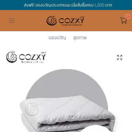
ส่งฟรี! ของขวัญประเภทขนม เมื่อสั่งซื้อครบ 1,200 บาท
ดูทั้งหมด ของขวัญและเทศกาล
ดูทั้งหมด Holidays
ดูทั้งหมด By Occasion
ดูทั้งหมด Special one
ดูทั้งหมด เครื่องดื่ม
ดูทั้งหมด Premium Bird's Nest
ดูทั้งหมด Tea
ดูทั้งหมด Luxury
ดูทั้งหมด อาหาร
ดูทั้งหมด Wholegrain
ดูทั้งหมด Cookies
ดูทั้งหมด Chocolate
ดูทั้งหมด Macaron
ดูทั้งหมด ของใช้ในบ้าน
เกี่ยวกับเรา
Corporate Gift
Cozxy
ของใช้ในบ้...
ผ้าห่มถ่วง...
ผ้าห่มถ่วง...
Hamper Basket
Mother's Day
Birthday
For Him
Premium Bird's Nest
Clearance
Gift Box
Non-Alcoholic Beverage
Wholegrain
Organic Pasta
Cookie Bites
Gift Boxes
Gift Boxes
กระติกอัจฉริยะ
Cozxy Bird 's nest
Special Events
ของขวัญ
สุขภาพ
Holidays
Father's day
Stay Safe
For Her
Gift Boxes
Tea
Tasting Boxes
Organic Rice
Cookies
Gift Boxes
Tasting Boxes
Tasting Boxes
หมอนประคบร้อนเย็น
Gift box
Wedding Gift
New Year
By Occasion
New Baby
Bird's nest sets
Luxury
Tasting Boxes
Chocolate
ผ้าห่มถ่วงน้ำหนัก
Read our blogs
Spa
Valentine
Get well soon
Special one
Flower Collection
Subscription
Macaron
เทียนหอม
Chinese New Year
Thank you
Nestshot
Best Sellers
Songkran's day
Congrats to you