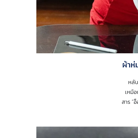
ผ้าห
หลับ
เหมือ
สาร “อ็