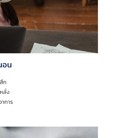
รนอน
สึก
ลั่ง
ดอาการ