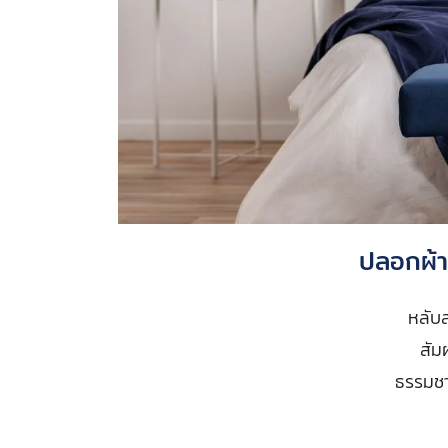
ปลอกผ้า
หลับ
สัม
ธรรมชาต