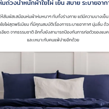
ห่มถ่วงน้ำหนักผ้าใยไผ่ เย็น สบาย ระบายอา
ให้สัมผัสเสมือนห่มผ้าห่มหนาๆ ทับทั้งร่างกาย แต่มีความบางเย็
าใยไผ่สุดพรีเมียม ที่มีคุณสมบัติเรื่องการระบายอากาศ​ นุ่มลื่น ด้ว
ละเอียด จากธรรมชาติ อีกทั้งยังสามารถป้องกันการก่อตัวของแบคท
และเหมาะกับคนแพ้ง่ายอีกด้วย