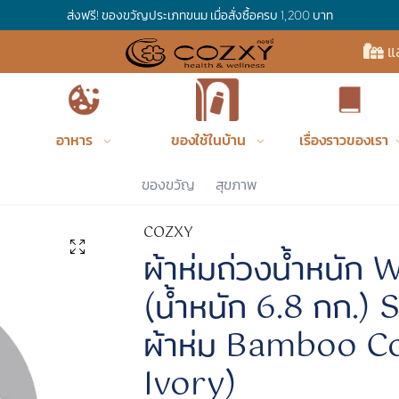
ส่งฟรี! ของขวัญประเภทขนม เมื่อสั่งซื้อครบ 1,200 บาท
แ
อาหาร
ของใช้ในบ้าน
เรื่องราวของเรา
Co
ของขวัญ
สุขภาพ
COZXY
ผ้าห่มถ่วงน้ำหนัก
(น้ำหนัก 6.8 กก.)
ผ้าห่ม Bamboo Co
Ivory)