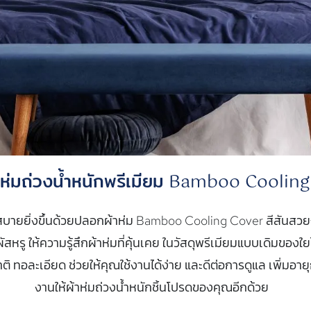
ห่มถ่วงน้ำหนักพรีเมียม Bamboo Coolin
สบายยิ่งขึ้นด้วยปลอกผ้าห่ม Bamboo Cooling Cover สีสันสว
ผัสหรู ให้ความรู้สึกผ้าห่มที่คุ้นเคย ในวัสดุพรีเมียมแบบเดิมของใย
ิ ทอละเอียด ช่วยให้คุณใช้งานได้ง่าย และดีต่อการดูแล เพิ่มอายุ
งานให้ผ้าห่มถ่วงน้ำหนักชิ้นโปรดของคุณอีกด้วย