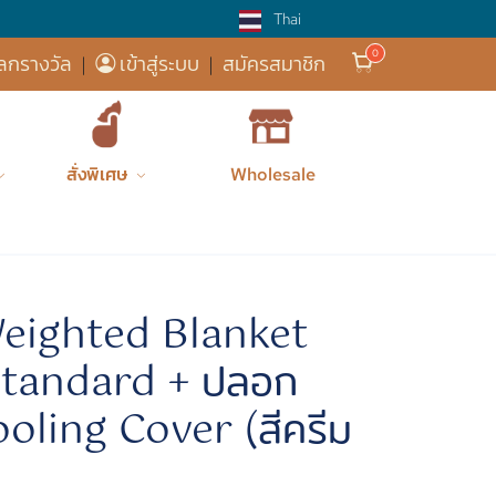
Thai
ส่งฟรี! 
ลกรางวัล
|
เข้าสู่ระบบ
|
สมัครสมาชิก
สั่งพิเศษ
Wholesale
zxy
ของใช้ในบ้...
ผ้าห่มถ่วง...
ผ้าห่มถ่วง...
 Weighted Blanket
 Standard + ปลอก
oling Cover (สีครีม