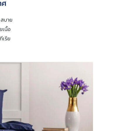
กาศ
น สบาย
ยเนื้อ
ีเรีย