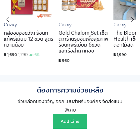
Cozxy
Cozxy
Cozxy
กล่องของขวัญ รังนก
Gold Chalom Set เซ็ต
The Bloom
แท้พรีเมี่ยม 12 ขวด สูตร
ตะกร้าตรุษจีนเพื่อสุขภาพ
Health เซ็ตเ
หวานน้อย
รังนกพรีเมียม 6ขวด
ดอกไม้สด
และเรือสำเภาทอง
1,790
฿ 1,690
ลด 6%
฿ 1,990
฿ 960
ต้องการความช่วยเหลือ
ช่วยเลือกของขวัญ ออกแบบสำหรับองค์กร จัดส่งแบบ
พิเศษ
Add Line