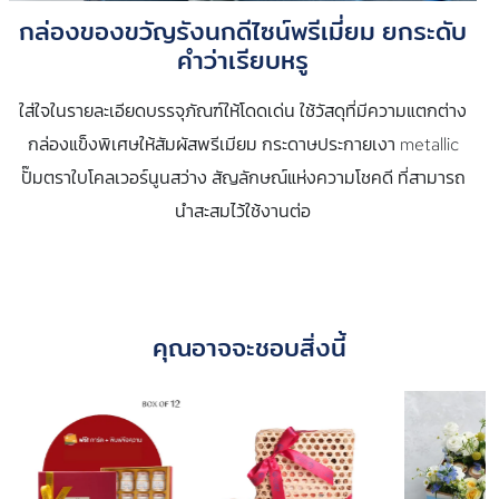
กล่องของขวัญรังนกดีไซน์พรีเมี่ยม ยกระดับ
คำว่าเรียบหรู
ใส่ใจในรายละเอียดบรรจุภัณฑ์ให้โดดเด่น ใช้วัสดุที่มีความแตกต่าง
กล่องแข็งพิเศษให้สัมผัสพรีเมียม กระดาษประกายเงา metallic
ปั๊มตราใบโคลเวอร์นูนสว่าง สัญลักษณ์แห่งความโชคดี ที่สามารถ
นำสะสมไว้ใช้งานต่อ
คุณอาจจะชอบสิ่งนี้