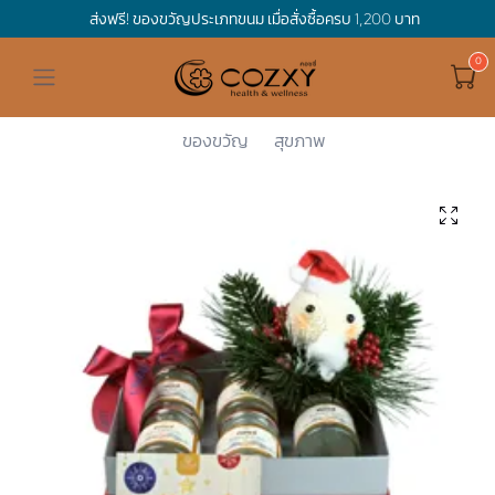
ส่งฟรี! ของขวัญประเภทขนม เมื่อสั่งซื้อครบ 1,200 บาท
ดูทั้งหมด ของขวัญและเทศกาล
ดูทั้งหมด Holidays
ดูทั้งหมด By Occasion
ดูทั้งหมด Special one
ดูทั้งหมด เครื่องดื่ม
ดูทั้งหมด Premium Bird's Nest
ดูทั้งหมด Tea
ดูทั้งหมด Luxury
ดูทั้งหมด อาหาร
ดูทั้งหมด Wholegrain
ดูทั้งหมด Cookies
ดูทั้งหมด Chocolate
ดูทั้งหมด Macaron
ดูทั้งหมด ของใช้ในบ้าน
เกี่ยวกับเรา
Corporate Gift
Cozxy
Premium Bi...
Gift Boxes
Santa Baby...
Hamper Basket
Mother's Day
Birthday
For Him
Premium Bird's Nest
Clearance
Gift Box
Non-Alcoholic Beverage
Wholegrain
Organic Pasta
Cookie Bites
Gift Boxes
Gift Boxes
กระติกอัจฉริยะ
Cozxy Bird 's nest
Special Events
ของขวัญ
สุขภาพ
Holidays
Father's day
Stay Safe
For Her
Gift Boxes
Tea
Tasting Boxes
Organic Rice
Cookies
Gift Boxes
Tasting Boxes
Tasting Boxes
หมอนประคบร้อนเย็น
Gift box
Wedding Gift
New Year
By Occasion
New Baby
Bird's nest sets
Luxury
Tasting Boxes
Chocolate
ผ้าห่มถ่วงน้ำหนัก
Read our blogs
Spa
Valentine
Get well soon
Special one
Flower Collection
Subscription
Macaron
เทียนหอม
Chinese New Year
Thank you
Nestshot
Best Sellers
Songkran's day
Congrats to you