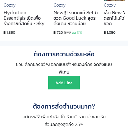
Cozxy
Cozxy
Cozxy
Hydration
New!!! รังนกแท้ Set 6
เซ็ต New Y
Essentials เซ็ตเพื่อ
ขวด Good Luck สูตร
ดอกไม้แห้งปี
ร่างกายที่สดชื่น - Sky
ดั้งเดิม หวานน้อย
ขวด
870
฿ 1,850
฿ 720
ลด 17%
฿ 1,050
ต้องการความช่วยเหลือ
ช่วยเลือกของขวัญ ออกแบบสำหรับองค์กร จัดส่งแบบ
พิเศษ
Add Line
ต้องการสั่งจำนวนมาก?
สมัครฟรี! เพื่อเข้าช้อปในร้านค้าราคาส่งเลย รับ
ส่วนลดสูงสุดถึง 25%