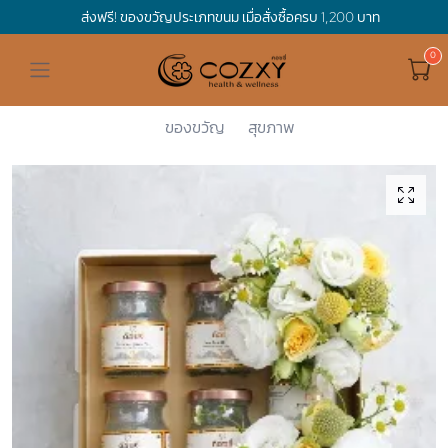
ส่งฟรี! ของขวัญประเภทขนม เมื่อสั่งซื้อครบ 1,200 บาท
ดูทั้งหมด ของขวัญและเทศกาล
ดูทั้งหมด Holidays
ดูทั้งหมด By Occasion
ดูทั้งหมด Special one
ดูทั้งหมด เครื่องดื่ม
ดูทั้งหมด Premium Bird's Nest
ดูทั้งหมด Tea
ดูทั้งหมด Luxury
ดูทั้งหมด อาหาร
ดูทั้งหมด Wholegrain
ดูทั้งหมด Cookies
ดูทั้งหมด Chocolate
ดูทั้งหมด Macaron
ดูทั้งหมด ของใช้ในบ้าน
เกี่ยวกับเรา
Corporate Gift
Cozxy
Holidays
Mother's D...
Prestige F...
Hamper Basket
Mother's Day
Birthday
For Him
Premium Bird's Nest
Clearance
Gift Box
Non-Alcoholic Beverage
Wholegrain
Organic Pasta
Cookie Bites
Gift Boxes
Gift Boxes
กระติกอัจฉริยะ
Cozxy Bird 's nest
Special Events
ของขวัญ
สุขภาพ
Holidays
Father's day
Stay Safe
For Her
Gift Boxes
Tea
Tasting Boxes
Organic Rice
Cookies
Gift Boxes
Tasting Boxes
Tasting Boxes
หมอนประคบร้อนเย็น
Gift box
Wedding Gift
New Year
By Occasion
New Baby
Bird's nest sets
Luxury
Tasting Boxes
Chocolate
ผ้าห่มถ่วงน้ำหนัก
Read our blogs
Spa
Valentine
Get well soon
Special one
Flower Collection
Subscription
Macaron
เทียนหอม
Chinese New Year
Thank you
Nestshot
Best Sellers
Songkran's day
Congrats to you