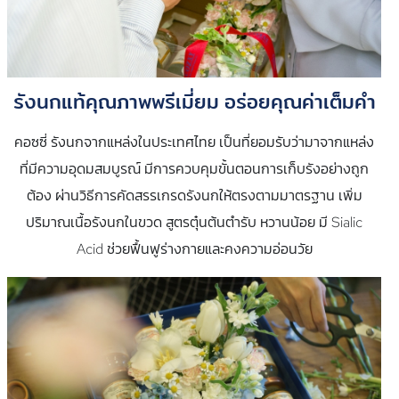
รังนกแท้คุณภาพพรีเมี่ยม อร่อยคุณค่าเต็มคำ
คอซซี่ รังนกจากแหล่งในประเทศไทย เป็นที่ยอมรับว่ามาจากแหล่ง
ที่มีความอุดมสมบูรณ์ มีการควบคุมขั้นตอนการเก็บรังอย่างถูก
ต้อง ผ่านวิธีการคัดสรรเกรดรังนกให้ตรงตามมาตรฐาน เพิ่ม
ปริมาณเนื้อรังนกในขวด สูตรตุ๋นต้นตำรับ หวานน้อย มี Sialic
Acid ช่วยฟื้นฟูร่างกายและคงความอ่อนวัย