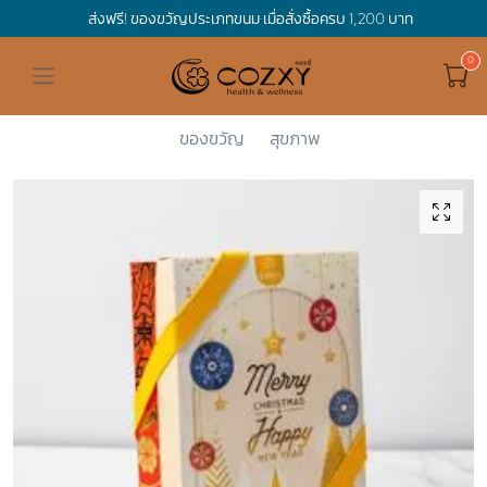
ส่งฟรี! ของขวัญประเภทขนม เมื่อสั่งซื้อครบ 1,200 บาท
ดูทั้งหมด ของขวัญและเทศกาล
ดูทั้งหมด Holidays
ดูทั้งหมด By Occasion
ดูทั้งหมด Special one
ดูทั้งหมด เครื่องดื่ม
ดูทั้งหมด Premium Bird's Nest
ดูทั้งหมด Tea
ดูทั้งหมด Luxury
ดูทั้งหมด อาหาร
ดูทั้งหมด Wholegrain
ดูทั้งหมด Cookies
ดูทั้งหมด Chocolate
ดูทั้งหมด Macaron
ดูทั้งหมด ของใช้ในบ้าน
เกี่ยวกับเรา
Corporate Gift
Cozxy
Premium Bi...
Gift Boxes
Merry X'ma...
Hamper Basket
Mother's Day
Birthday
For Him
Premium Bird's Nest
Clearance
Gift Box
Non-Alcoholic Beverage
Wholegrain
Organic Pasta
Cookie Bites
Gift Boxes
Gift Boxes
กระติกอัจฉริยะ
Cozxy Bird 's nest
Special Events
ของขวัญ
สุขภาพ
Holidays
Father's day
Stay Safe
For Her
Gift Boxes
Tea
Tasting Boxes
Organic Rice
Cookies
Gift Boxes
Tasting Boxes
Tasting Boxes
หมอนประคบร้อนเย็น
Gift box
Wedding Gift
New Year
By Occasion
New Baby
Bird's nest sets
Luxury
Tasting Boxes
Chocolate
ผ้าห่มถ่วงน้ำหนัก
Read our blogs
Spa
Valentine
Get well soon
Special one
Flower Collection
Subscription
Macaron
เทียนหอม
Chinese New Year
Thank you
Nestshot
Best Sellers
Songkran's day
Congrats to you