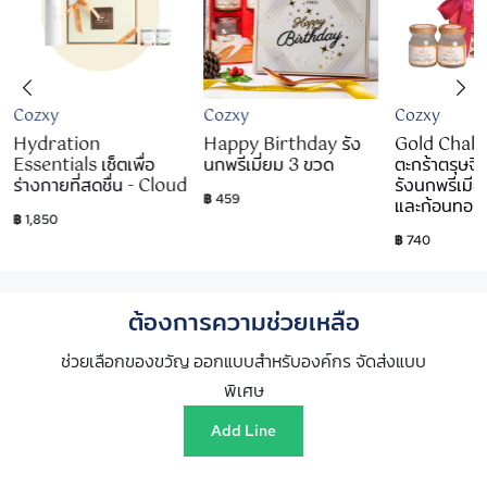
Cozxy
Cozxy
Cozxy
Hydration
Happy Birthday รัง
Gold Chalo
Essentials เซ็ตเพื่อ
นกพรีเมี่ยม 3 ขวด
ตะกร้าตรุษจี
ร่างกายที่สดชื่น - Cloud
รังนกพรีเมี
฿ 459
และก้อนทอ
฿ 1,850
฿ 740
ต้องการความช่วยเหลือ
ช่วยเลือกของขวัญ ออกแบบสำหรับองค์กร จัดส่งแบบ
พิเศษ
Add Line