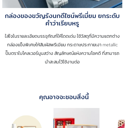
กล่องของขวัญรังนกดีไซน์พรีเมี่ยม ยกระดับ
คำว่าเรียบหรู
ใส่ใจในรายละเอียดบรรจุภัณฑ์ให้โดดเด่น ใช้วัสดุที่มีความแตกต่าง
กล่องแข็งพิเศษให้สัมผัสพรีเมียม กระดาษประกายเงา metallic
ปั๊มตราใบโคลเวอร์นูนสว่าง สัญลักษณ์แห่งความโชคดี ที่สามารถ
นำสะสมไว้ใช้งานต่อ
คุณอาจจะชอบสิ่งนี้