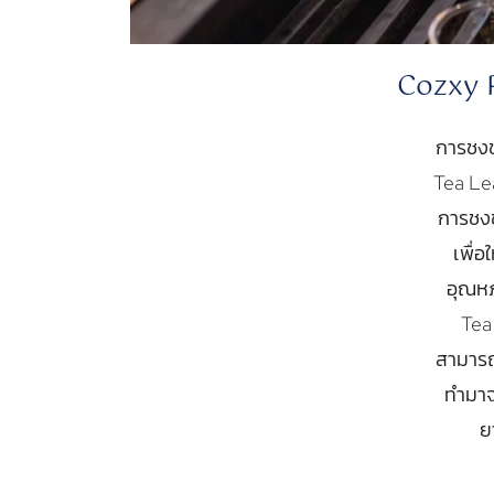
Cozxy P
การชงช
Tea Lea
การชงชา
เพื่อ
อุณหภ
Tea 
สามารถ
ทำมาจ
ย