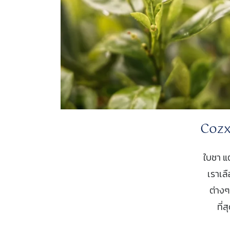
Cozx
ใบชา แ
เราเล
ต่างๆ
ที่