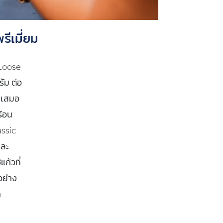
ีเมี่ยม
 Loose
ัม ต่อ
ม่เสมอ
ร้อน
assic
และ
ก้วที่
อย่าง
ค