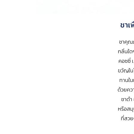
ชาเพ
ชาคุณภ
กลิ่นใด
คอซซี่
ขวัญในโ
ทานในเ
ด้วยควา
ชาดำ 
หรือสมุ
ที่สว