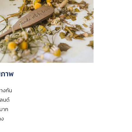
ขภาพ
่างกัน
ลนด์
วมาก
าง