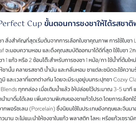
erfect Cup ขั้นตอนการชงชาให้ได้รสชาติพร
า สิ่งสำคัญที่สุดเริ่มต้นจากการเลือกใบชาคุณภาพ การใช้ใบชา
f จะมอบความหอม และดึงคุณสมบัติออกมาได้ดีที่สุด ใช้ใบชา 2กร
 1 แก้ว หรือ 2 ช้อนโต๊ะสำหรับการชงชา 1 หม้อ/กา ใช้น้ำที่ต้มให
ให้ชานั้น คลายรสชาติ น้ำมัน และกลิ่นหอม ชาแต่ละชนิดจะใช้ความ
ูมิ และเวลาที่แตกต่างกัน โดยจะมีระบุอยู่บนกระปุกชา Cozxy Cl
Blends ทุกกล่อง เมื่อเติมน้ำแล้ว ให้ปล่อยไว้ประมาณ 3-5 นาที 
นำมาดื่มได้เลย เพิ่มความพิเศษของชาแก้วโปรด โดยการเลือกใช้แ
ากพอร์ซเลน (Porcelain) ซึ่งนิยมใช้ในประเทษอังกฤษและจีนมา
าวนาน จะไม่แนะนำให้ชงชาในแก้ว พลาสติก โลหะ หรือแก้วเซรามิ