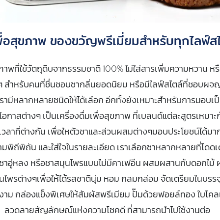
ื่อสุขภาพ ของขวัญพรีเมี่ยมสำหรับทุกไลฟ์ส
าพที่ใข้วัตถุดิบจากธรรมชาติ 100% ไม่ใส่สารเพิ่มความหวาน หร
ๆ สำหรับคนที่ชื่นชอบชากลิ่นยอดนิยม หรือมีไลฟ์สไตล์ที่ชอบผจญภ
 เรามีหลากหลายชนิดให้ได้เลือก อีกทั้งยังเหมาะสำหรับการมอบเ
อกาสต่างๆ เป็นเครื่องดื่มเพื่อสุขภาพ ที่เบลนด์แต่ละสูตรเหมาะ
วลาที่ต่างกัน เพื่อใหตัวชาและส่วนผสมต่างๆมอบประโยชน์ได้มากท
มพิถีพิถัน และใส่ใจในรายละเอียด เราเลือกชาหลากหลายที่โดดเด่
ชาอู่หลง หรือชาสมุนไพรแบบไม่มีคาเฟอีน ผสมผสานกับดอกไม้ ผ
นไพรต่างๆเพื่อให้ได้รสชาตินุ่ม หอม กลมกล่อม จัดเตรียมในบรรจ
ยงาม กล่องแข็งพิเศษให้สัมผัสพรีเมียม ปั๊มด้วยฟอยล์ทอง ใบโคล
ลวดลายสัญลักษณ์แห่งความโชคดี ที่สามารถนำไปใช้งานต่อ