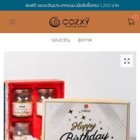
ส่งฟรี! ของขวัญประเภทขนม เมื่อสั่งซื้อครบ 1,200 บาท
ดูทั้งหมด ของขวัญและเทศกาล
ดูทั้งหมด Holidays
ดูทั้งหมด By Occasion
ดูทั้งหมด Special one
ดูทั้งหมด เครื่องดื่ม
ดูทั้งหมด Premium Bird's Nest
ดูทั้งหมด Tea
ดูทั้งหมด Luxury
ดูทั้งหมด อาหาร
ดูทั้งหมด Wholegrain
ดูทั้งหมด Cookies
ดูทั้งหมด Chocolate
ดูทั้งหมด Macaron
ดูทั้งหมด ของใช้ในบ้าน
เกี่ยวกับเรา
Corporate Gift
Cozxy
เครื่องดื่...
Premium Bi...
Happy Birt...
Hamper Basket
Mother's Day
Birthday
For Him
Premium Bird's Nest
Clearance
Gift Box
Non-Alcoholic Beverage
Wholegrain
Organic Pasta
Cookie Bites
Gift Boxes
Gift Boxes
กระติกอัจฉริยะ
Cozxy Bird 's nest
Special Events
ของขวัญ
สุขภาพ
Holidays
Father's day
Stay Safe
For Her
Gift Boxes
Tea
Tasting Boxes
Organic Rice
Cookies
Gift Boxes
Tasting Boxes
Tasting Boxes
หมอนประคบร้อนเย็น
Gift box
Wedding Gift
New Year
By Occasion
New Baby
Bird's nest sets
Luxury
Tasting Boxes
Chocolate
ผ้าห่มถ่วงน้ำหนัก
Read our blogs
Spa
Valentine
Get well soon
Special one
Flower Collection
Subscription
Macaron
เทียนหอม
Chinese New Year
Thank you
Nestshot
Best Sellers
Songkran's day
Congrats to you