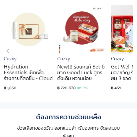
Cozxy
Cozxy
Cozxy
Hydration
New!!! รังนกแท้ Set 6
Get Well S
Essentials เซ็ตเพื่อ
ขวด Good Luck สูตร
ของขวัญ รังน
ร่างกายที่สดชื่น - Cloud
ดั้งเดิม หวานน้อย
ยม 3 ขวด
870
฿ 1,850
฿ 720
ลด 17%
฿ 459
ต้องการความช่วยเหลือ
ช่วยเลือกของขวัญ ออกแบบสำหรับองค์กร จัดส่งแบบ
พิเศษ