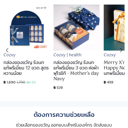
Cozxy
Cozxy | health
Cozxy
กล่องของขวัญ รังนก
กล่องของขวัญ รังนก
Merry X'm
แท้พรีเมี่ยม 12 ขวด สูตร
แท้พรีเมี่ยม 3 ขวด ห่อผ้า
Happy New 
หวานน้อย
ฟุโรชิกิ - Mother's day
นกพรีเมี่ยม 
Navy
1,790
฿ 1,690
ลด 6%
฿ 459
฿ 529
ต้องการความช่วยเหลือ
ช่วยเลือกของขวัญ ออกแบบสำหรับองค์กร จัดส่งแบบ