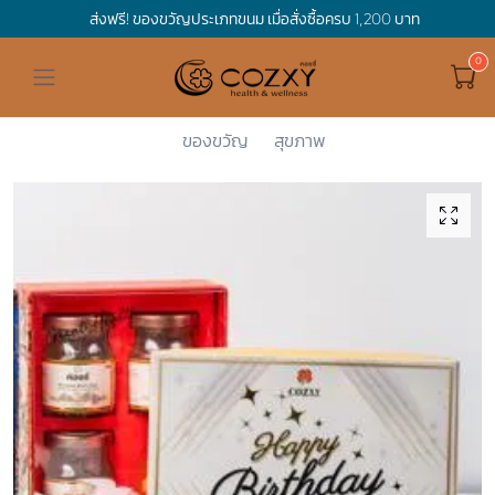
ส่งฟรี! ของขวัญประเภทขนม เมื่อสั่งซื้อครบ 1,200 บาท
ดูทั้งหมด ของขวัญและเทศกาล
ดูทั้งหมด Holidays
ดูทั้งหมด By Occasion
ดูทั้งหมด Special one
ดูทั้งหมด เครื่องดื่ม
ดูทั้งหมด Premium Bird's Nest
ดูทั้งหมด Tea
ดูทั้งหมด Luxury
ดูทั้งหมด อาหาร
ดูทั้งหมด Wholegrain
ดูทั้งหมด Cookies
ดูทั้งหมด Chocolate
ดูทั้งหมด Macaron
ดูทั้งหมด ของใช้ในบ้าน
เกี่ยวกับเรา
Corporate Gift
Cozxy
เครื่องดื่...
Premium Bi...
Happy Birt...
Hamper Basket
Mother's Day
Birthday
For Him
Premium Bird's Nest
Clearance
Gift Box
Non-Alcoholic Beverage
Wholegrain
Organic Pasta
Cookie Bites
Gift Boxes
Gift Boxes
กระติกอัจฉริยะ
Cozxy Bird 's nest
Special Events
ของขวัญ
สุขภาพ
Holidays
Father's day
Stay Safe
For Her
Gift Boxes
Tea
Tasting Boxes
Organic Rice
Cookies
Gift Boxes
Tasting Boxes
Tasting Boxes
หมอนประคบร้อนเย็น
Gift box
Wedding Gift
New Year
By Occasion
New Baby
Bird's nest sets
Luxury
Tasting Boxes
Chocolate
ผ้าห่มถ่วงน้ำหนัก
Read our blogs
Spa
Valentine
Get well soon
Special one
Flower Collection
Subscription
Macaron
เทียนหอม
Chinese New Year
Thank you
Nestshot
Best Sellers
Songkran's day
Congrats to you