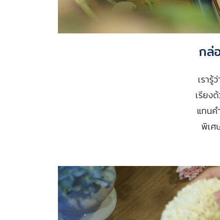
กล่
เรารู้
เรียงด
แทนคำข
พิเศ