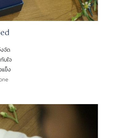
ted
ึงจัด
ทับใจ
งแข็ง
tone