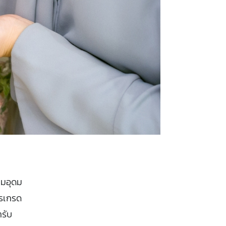
ามอุดม
รรเกรด
ำรับ