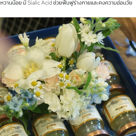
หวานน้อย มี Sialic Acid ช่วยฟื้นฟูร่างกายและคงความอ่อนวัย