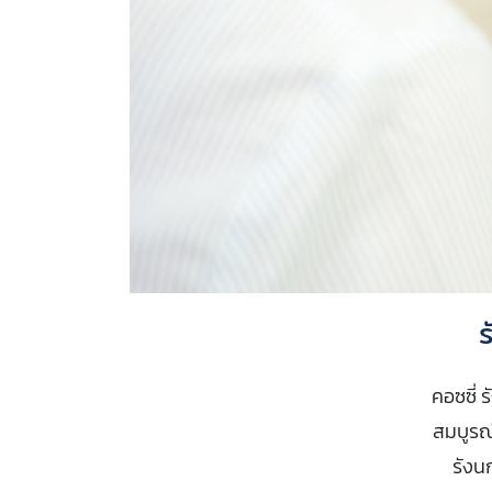
ร
คอซซี่ 
สมบูรณ์
รังน