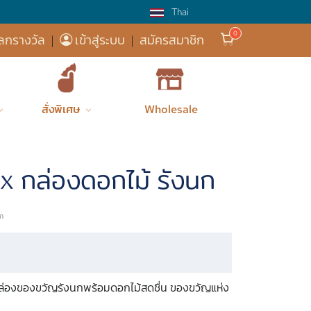
Thai
ส่วนลด 5% โค้ด
ลกรางวัล
|
เข้าสู่ระบบ
|
สมัครสมาชิก
สั่งพิเศษ
Wholesale
xy
Holidays
Mother's D...
Fresh Flow...
 กล่องดอกไม้ รังนก
็ก
กล่องของขวัญรังนกพร้อมดอกไม้สดชื่น ของขวัญแห่ง