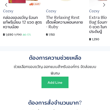
Cozxy
Cozxy
Cozxy
กล่องของขวัญ รังนก
The Relaxing Rest
Extra Bloo
แท้พรีเมี่ยม 12 ขวด สูตร
เซ็ตเพื่อความผ่อนคลาย
Bag รังนกพรี
หวานน้อย
- Ruby
6 ขวด ในกระ
ประดิษฐ์
1,790
฿ 1,690
ลด 6%
฿ 1,150
฿ 1,290
ต้องการความช่วยเหลือ
ช่วยเลือกของขวัญ ออกแบบสำหรับองค์กร จัดส่งแบบ
พิเศษ
Add Line
ต้องการสั่งจำนวนมาก?