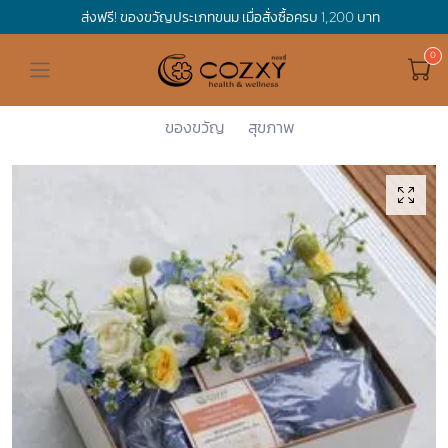
ส่งฟรี! ของขวัญประเภทขนม เมื่อสั่งซื้อครบ 1,200 บาท
ดูทั้งหมด ของขวัญและเทศกาล
ดูทั้งหมด Holidays
ดูทั้งหมด By Occasion
ดูทั้งหมด Special one
ดูทั้งหมด เครื่องดื่ม
ดูทั้งหมด Premium Bird's Nest
ดูทั้งหมด Tea
ดูทั้งหมด Luxury
ดูทั้งหมด อาหาร
ดูทั้งหมด Wholegrain
ดูทั้งหมด Cookies
ดูทั้งหมด Chocolate
ดูทั้งหมด Macaron
ดูทั้งหมด ของใช้ในบ้าน
เกี่ยวกับเรา
Corporate Gift
Cozxy
Holidays
Mother's D...
Flower Rel...
Hamper Basket
Mother's Day
Birthday
For Him
Premium Bird's Nest
Clearance
Gift Box
Non-Alcoholic Beverage
Wholegrain
Organic Pasta
Cookie Bites
Gift Boxes
Gift Boxes
กระติกอัจฉริยะ
Cozxy Bird 's nest
Special Events
ของขวัญ
สุขภาพ
Holidays
Father's day
Stay Safe
For Her
Gift Boxes
Tea
Tasting Boxes
Organic Rice
Cookies
Gift Boxes
Tasting Boxes
Tasting Boxes
หมอนประคบร้อนเย็น
Gift box
Wedding Gift
New Year
By Occasion
New Baby
Bird's nest sets
Luxury
Tasting Boxes
Chocolate
ผ้าห่มถ่วงน้ำหนัก
Read our blogs
Spa
Valentine
Get well soon
Special one
Flower Collection
Subscription
Macaron
เทียนหอม
Chinese New Year
Thank you
Nestshot
Best Sellers
Songkran's day
Congrats to you