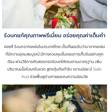
รังนกแท้คุณภาพพรีเมี่ยม อร่อยคุณค่าเต็มคำ
คอซซี่ รังนกจากแหล่งในประเทศไทย เป็นที่ยอมรับว่ามาจากแหล่ง
ที่มีความอุดมสมบูรณ์ มีการควบคุมขั้นตอนการเก็บรังอย่างถูก
ต้อง ผ่านวิธีการคัดสรรเกรดรังนกให้ตรงตามมาตรฐาน เพิ่ม
ปริมาณเนื้อรังนกในขวด สูตรตุ๋นต้นตำรับ หวานน้อย มี Sialic
Acid ช่วยฟื้นฟูร่างกายและคงความอ่อนวัย