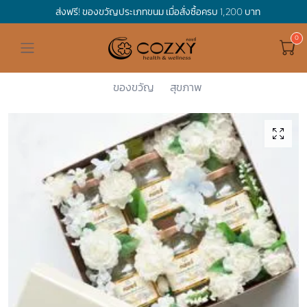
ส่งฟรี! ของขวัญประเภทขนม เมื่อสั่งซื้อครบ 1,200 บาท
ดูทั้งหมด ของขวัญและเทศกาล
ดูทั้งหมด Holidays
ดูทั้งหมด By Occasion
ดูทั้งหมด Special one
ดูทั้งหมด เครื่องดื่ม
ดูทั้งหมด Premium Bird's Nest
ดูทั้งหมด Tea
ดูทั้งหมด Luxury
ดูทั้งหมด อาหาร
ดูทั้งหมด Wholegrain
ดูทั้งหมด Cookies
ดูทั้งหมด Chocolate
ดูทั้งหมด Macaron
ดูทั้งหมด ของใช้ในบ้าน
เกี่ยวกับเรา
Corporate Gift
Cozxy
Holidays
Mother's D...
Faux Flowe...
Hamper Basket
Mother's Day
Birthday
For Him
Premium Bird's Nest
Clearance
Gift Box
Non-Alcoholic Beverage
Wholegrain
Organic Pasta
Cookie Bites
Gift Boxes
Gift Boxes
กระติกอัจฉริยะ
Cozxy Bird 's nest
Special Events
ของขวัญ
สุขภาพ
Holidays
Father's day
Stay Safe
For Her
Gift Boxes
Tea
Tasting Boxes
Organic Rice
Cookies
Gift Boxes
Tasting Boxes
Tasting Boxes
หมอนประคบร้อนเย็น
Gift box
Wedding Gift
New Year
By Occasion
New Baby
Bird's nest sets
Luxury
Tasting Boxes
Chocolate
ผ้าห่มถ่วงน้ำหนัก
Read our blogs
Spa
Valentine
Get well soon
Special one
Flower Collection
Subscription
Macaron
เทียนหอม
Chinese New Year
Thank you
Nestshot
Best Sellers
Songkran's day
Congrats to you