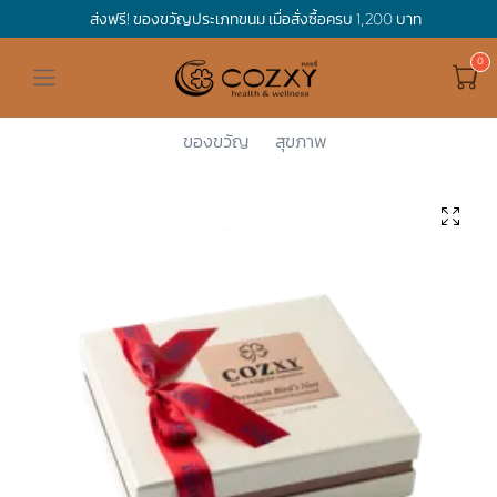
ส่งฟรี! ของขวัญประเภทขนม เมื่อสั่งซื้อครบ 1,200 บาท
ดูทั้งหมด ของขวัญและเทศกาล
ดูทั้งหมด Holidays
ดูทั้งหมด By Occasion
ดูทั้งหมด Special one
ดูทั้งหมด เครื่องดื่ม
ดูทั้งหมด Premium Bird's Nest
ดูทั้งหมด Tea
ดูทั้งหมด Luxury
ดูทั้งหมด อาหาร
ดูทั้งหมด Wholegrain
ดูทั้งหมด Cookies
ดูทั้งหมด Chocolate
ดูทั้งหมด Macaron
ดูทั้งหมด ของใช้ในบ้าน
เกี่ยวกับเรา
Corporate Gift
Cozxy
Premium Bi...
Gift Boxes
กล่องของขว...
Hamper Basket
Mother's Day
Birthday
For Him
Premium Bird's Nest
Clearance
Gift Box
Non-Alcoholic Beverage
Wholegrain
Organic Pasta
Cookie Bites
Gift Boxes
Gift Boxes
กระติกอัจฉริยะ
Cozxy Bird 's nest
Special Events
ของขวัญ
สุขภาพ
Holidays
Father's day
Stay Safe
For Her
Gift Boxes
Tea
Tasting Boxes
Organic Rice
Cookies
Gift Boxes
Tasting Boxes
Tasting Boxes
หมอนประคบร้อนเย็น
Gift box
Wedding Gift
New Year
By Occasion
New Baby
Bird's nest sets
Luxury
Tasting Boxes
Chocolate
ผ้าห่มถ่วงน้ำหนัก
Read our blogs
Spa
Valentine
Get well soon
Special one
Flower Collection
Subscription
Macaron
เทียนหอม
Chinese New Year
Thank you
Nestshot
Best Sellers
Songkran's day
Congrats to you