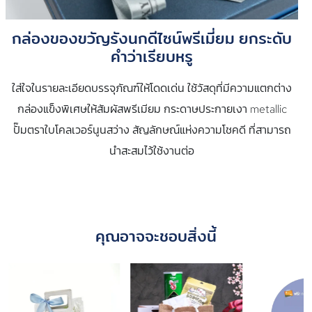
กล่องของขวัญรังนกดีไซน์พรีเมี่ยม ยกระดับ
คำว่าเรียบหรู
ใส่ใจในรายละเอียดบรรจุภัณฑ์ให้โดดเด่น ใช้วัสดุที่มีความแตกต่าง
กล่องแข็งพิเศษให้สัมผัสพรีเมียม กระดาษประกายเงา metallic
ปั๊มตราใบโคลเวอร์นูนสว่าง สัญลักษณ์แห่งความโชคดี ที่สามารถ
นำสะสมไว้ใช้งานต่อ
คุณอาจจะชอบสิ่งนี้