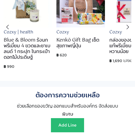
Cozxy | health
Cozxy
Cozxy
Blue & Bloom รังนก
Kenkō Gift Bag เซ็ต
กล่องของขว
พรีเมี่ยม 4 ขวดและชาเบ
สุขภาพญี่ปุ่น
แท้พรีเมี่ยม
ลนด์ 1 กระปุก ในกระเป๋า
หวานน้อย
฿ 620
ดอกไม้ประดิษฐ์
1,790
฿ 1,690
฿ 990
ต้องการความช่วยเหลือ
ช่วยเลือกของขวัญ ออกแบบสำหรับองค์กร จัดส่งแบบ
พิเศษ
Add Line