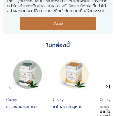
เซ็ต Hydration มอบประสบการณ์การดื่มน้ำที่พิเศษ และสะอาด
กว่าใครด้วยกระติกน้ำสแตนเลส​ UVC Smart Bottle ดื่มน้ำได้
อย่างสะบายใจ เปลี่ยนจากกระติกน้ำกันความเย็น/ร้อนธรรมดา
ให้เป็นกระติกน้ำอัจฉริยะ ที่มีฟังชั่นมากมาย ทั้งฆ่าเชื้อโรคด้วย
เทคโนโลยี UVC บอกอุณหภูมิ และระบบแจ้งเดือนให้ดื่มน้ำเป็น
สั่งเลย
ประจำ เพื่อสุขภาพที่ดี พร้อมชาเบลนด์ 2 กระปุก ชาธรรมชาติ
100% ที่ผสมผสานรสชาติได้อย่างลงตัว ไม่มีน้ำตาล
ในกล่องนี้
Cozxy
Cozxy
Cozxy
ชารอยัลเอิร์ลเกรย์
ชาโกลด์เด้นอูหลง
กระติกน้
ฆ่าเชื้อ