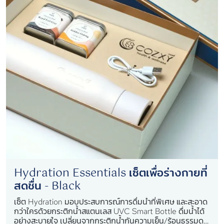
Hydration Essentials เซ็ตเพื่อร่างกายที่
สดชื่น - Black
เซ็ต Hydration มอบประสบการณ์การดื่มน้ำที่พิเศษ และสะอาด
กว่าใครด้วยกระติกน้ำสแตนเลส​ UVC Smart Bottle ดื่มน้ำได้
อย่างสะบายใจ เปลี่ยนจากกระติกน้ำกันความเย็น/ร้อนธรรมดา