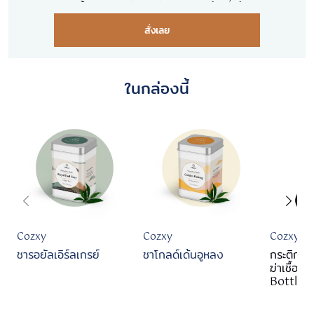
ให้เป็นกระติกน้ำอัจฉริยะ ที่มีฟังชั่นมากมาย ทั้งฆ่าเชื้อโรคด้วย
เทคโนโลยี UVC บอกอุณหภูมิ และระบบแจ้งเดือนให้ดื่มน้ำเป็น
สั่งเลย
ประจำ เพื่อสุขภาพที่ดี พร้อมชาเบลนด์ 2 กระปุก ชาธรรมชาติ
100% ที่ผสมผสานรสชาติได้อย่างลงตัว ไม่มีน้ำตาล
ในกล่องนี้
Cozxy
Cozxy
Cozxy
ชารอยัลเอิร์ลเกรย์
ชาโกลด์เด้นอูหลง
กระติกน้
ฆ่าเชื้อ
Bottle