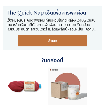
The Quick Nap เซ็ตเพื่อการพักผ่อน
เซ็ตหมอนประคบตาพร้อมเทียนหอมไขถั่วเหลือง 240g 2กลิ่น
เหมาะสำหรับคนที่ต้องการพักผ่อน คลายความเครียดด้วย
หมอนประคบตา ลาเวนเดอร์ ​เมล็ดแฟล็กซ์ (ร้อน/เย็น) ความ
ร้อน บรรเทาการปวดศีรษะจากการตึงตัว เครียด ไมเกรน และ
บรรเทาอาการตาแห้ง ตาบวม ตากุ้งยิง และเทียนหอมจากไขถั่ว
สั่งเลย
เหลืองออร์แกนนิค 100% หอม สบายด้วยกลิ่น Bergamot &
Lavender และ Cedarwood & Cinnamon กลิ่นหอมที่มี
สรรพคุณช่วยสร้างบรรยากาศที่ผ่อนคลาย
ในกล่องนี้