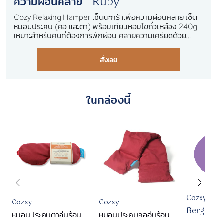
ความผ่อนคลาย - Ruby
Cozy Relaxing Hamper เซ็ตตะกร้าเพื่อความผ่อนคลาย เซ็ต
หมอนประคบ (คอ และตา) พร้อมเทียนหอมไขถั่วเหลือง 240g
เหมาะสำหรับคนที่ต้องการพักผ่อน คลายความเครียดด้วย
หมอนประคบ ลาเวนเดอร์ ​เมล็ดแฟล็กซ์ (ร้อน/เย็น) ความร้อน
และกลิ่นหอมของดอกลาเวนเดอร์ บรรเทาการปวดศีรษะจาก
สั่งเลย
การตึงตัว เครียด ไมเกรน และบรรเทาอาการตาแห้ง ตาบวม
ตากุ้งยิง และเทียนหอมจากไขถั่วเหลืองออร์แกนนิค 100% หอม
สบายด้วยกลิ่น Bergamot & Lavender กลิ่นหอมที่มีสรรพคุณ
ช่วยสร้างบรรยากาศที่ผ่อนคลาย
ในกล่องนี้
Cozxy
Cozxy
Cozxy
Bergam
หมอนประคบตาอุ่นร้อน
หมอนประคบคออุ่นร้อน