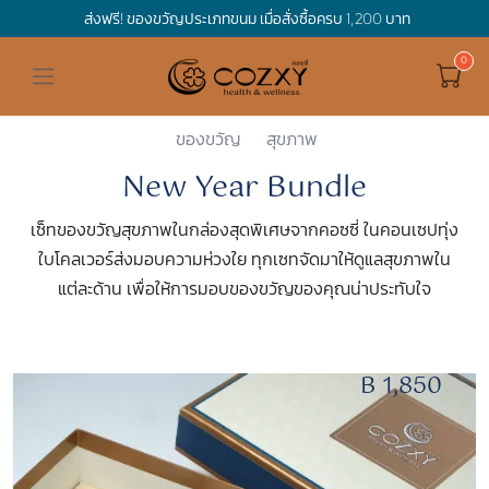
ส่งฟรี! ของขวัญประเภทขนม เมื่อสั่งซื้อครบ 1,200 บาท
ดูทั้งหมด ของขวัญและเทศกาล
ดูทั้งหมด Holidays
ดูทั้งหมด By Occasion
ดูทั้งหมด Special one
ดูทั้งหมด เครื่องดื่ม
ดูทั้งหมด Premium Bird's Nest
ดูทั้งหมด Tea
ดูทั้งหมด Luxury
ดูทั้งหมด อาหาร
ดูทั้งหมด Wholegrain
ดูทั้งหมด Cookies
ดูทั้งหมด Chocolate
ดูทั้งหมด Macaron
ดูทั้งหมด ของใช้ในบ้าน
เกี่ยวกับเรา
Corporate Gift
Cozxy
New Year Bundle
Hamper Basket
Mother's Day
Birthday
For Him
Premium Bird's Nest
Clearance
Gift Box
Non-Alcoholic Beverage
Wholegrain
Organic Pasta
Cookie Bites
Gift Boxes
Gift Boxes
กระติกอัจฉริยะ
Cozxy Bird 's nest
Special Events
ของขวัญ
สุขภาพ
New Year Bundle
Holidays
Father's day
Stay Safe
For Her
Gift Boxes
Tea
Tasting Boxes
Organic Rice
Cookies
Gift Boxes
Tasting Boxes
Tasting Boxes
หมอนประคบร้อนเย็น
Gift box
Wedding Gift
เซ็ทของขวัญสุขภาพในกล่องสุดพิเศษจากคอซซี่ ในคอนเซปทุ่ง
New Year
By Occasion
New Baby
Bird's nest sets
Luxury
Tasting Boxes
Chocolate
ผ้าห่มถ่วงน้ำหนัก
Read our blogs
Spa
ใบโคลเวอร์ส่งมอบความห่วงใย ทุกเซทจัดมาให้ดูแลสุขภาพใน
แต่ละด้าน เพื่อให้การมอบของขวัญของคุณน่าประทับใจ
Valentine
Get well soon
Special one
Flower Collection
Subscription
Macaron
เทียนหอม
Chinese New Year
Thank you
Nestshot
Best Sellers
B 1,850
Songkran's day
Congrats to you