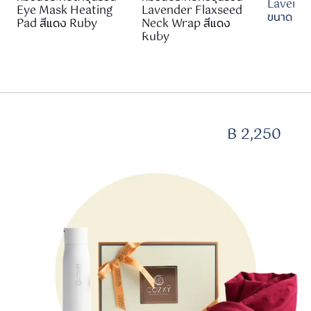
Lavende
Eye Mask Heating
Lavender Flaxseed
ขนาด 24
Pad สีแดง Ruby
Neck Wrap สีแดง
Ruby
B 2,250