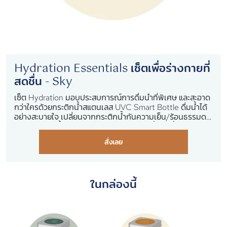
Hydration Essentials เซ็ตเพื่อร่างกายที่
สดชื่น - Sky
เซ็ต Hydration มอบประสบการณ์การดื่มน้ำที่พิเศษ และสะอาด
กว่าใครด้วยกระติกน้ำสแตนเลส​ UVC Smart Bottle ดื่มน้ำได้
อย่างสะบายใจ เปลี่ยนจากกระติกน้ำกันความเย็น/ร้อนธรรมดา
ให้เป็นกระติกน้ำอัจฉริยะ ที่มีฟังชั่นมากมาย ทั้งฆ่าเชื้อโรคด้วย
เทคโนโลยี UVC บอกอุณหภูมิ และระบบแจ้งเดือนให้ดื่มน้ำเป็น
สั่งเลย
ประจำ เพื่อสุขภาพที่ดี พร้อมชาเบลนด์ 2 กระปุก ชาธรรมชาติ
100% ที่ผสมผสานรสชาติได้อย่างลงตัว ไม่มีน้ำตาล
ในกล่องนี้