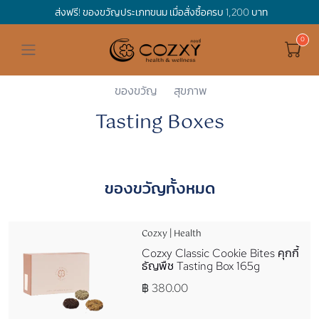
ส่งฟรี! ของขวัญประเภทขนม เมื่อสั่งซื้อครบ 1,200 บาท
ดูทั้งหมด ของขวัญและเทศกาล
ดูทั้งหมด Holidays
ดูทั้งหมด By Occasion
ดูทั้งหมด Special one
ดูทั้งหมด เครื่องดื่ม
ดูทั้งหมด Premium Bird's Nest
ดูทั้งหมด Tea
ดูทั้งหมด Luxury
ดูทั้งหมด อาหาร
ดูทั้งหมด Wholegrain
ดูทั้งหมด Cookies
ดูทั้งหมด Chocolate
ดูทั้งหมด Macaron
ดูทั้งหมด ของใช้ในบ้าน
เกี่ยวกับเรา
Corporate Gift
Cozxy
Cookies
Tasting Boxes
Hamper Basket
Mother's Day
Birthday
For Him
Premium Bird's Nest
Clearance
Gift Box
Non-Alcoholic Beverage
Wholegrain
Organic Pasta
Cookie Bites
Gift Boxes
Gift Boxes
กระติกอัจฉริยะ
Cozxy Bird 's nest
Special Events
ของขวัญ
สุขภาพ
Tasting Boxes
Holidays
Father's day
Stay Safe
For Her
Gift Boxes
Tea
Tasting Boxes
Organic Rice
Cookies
Gift Boxes
Tasting Boxes
Tasting Boxes
หมอนประคบร้อนเย็น
Gift box
Wedding Gift
New Year
By Occasion
New Baby
Bird's nest sets
Luxury
Tasting Boxes
Chocolate
ผ้าห่มถ่วงน้ำหนัก
Read our blogs
Spa
ของขวัญทั้งหมด
Valentine
Get well soon
Special one
Flower Collection
Subscription
Macaron
เทียนหอม
Cozxy | Health
Chinese New Year
Thank you
Nestshot
Best Sellers
Cozxy Classic Cookie Bites คุกกี้
ธัญพืช Tasting Box 165g
Songkran's day
Congrats to you
฿ 380.00