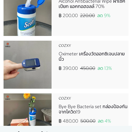
Alcohol Antibacterial Wipe ผ้าเช็ค
เปียก แอคกอฮอลล์ 70%
฿ 200.00
220.00
ลด 9%
COZXY
Oximeter เครื่องวัดออกซิเจนปลาย
นิ้ว
฿ 390.00
450.00
ลด 13%
COZXY
Bye Bye Bacteria set กล่องป้องกัน
จากโควิด19
฿ 480.00
500.00
ลด 4%