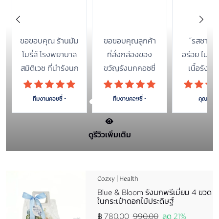
ขอขอบคุณ ร้านมัม
ขอขอบคุณลูกค้า
“รสชาติร
โมรี่ส์ โรงพยาบาล
ที่สั่งกล่องของ
อร่อย ไม่ห
สมิติเวช ที่นำรังนก
ขวัญรังนกคอซซี่
เนื้อรังน
คอซซี่ไปจัดกระเช้า
เพื่อส่งไปมอบให้
สินค้าคุณ
เยี่ยมผู้ป่วยค่ะ
เป็นของขวัญ
เยี่ยม
ทีมงานคอซซี่ -
ทีมงานคอซซี่ -
คุณหลิน 
สำหรับวันพิเศษ
ของคนพิเศษค่ะ
ดูรีวิวเพิ่มเติม
Cozxy | Health
Blue & Bloom รังนกพรีเมี่ยม 4 ขวด
ในกระเป๋าดอกไม้ประดิษฐ์
฿ 780.00
990.00
ลด 21%