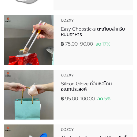
COZXY
Easy Chopsticks ตะเกียบสำหรับ
หนีบอาหาร
฿ 75.00
90.00
ลด 17%
COZXY
Silicon Glove ที่จับซิลิโคน
อเนกประสงค์
฿ 95.00
100.00
ลด 5%
COZXY