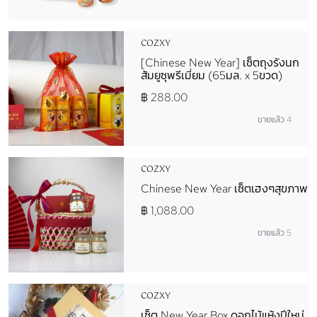
COZXY
[Chinese New Year] เซ็ตถุงรังนก
ส้มยูซุพรีเมี่ยม (65มล. x 5ขวด)
฿ 288.00
ขายแล้ว 4
COZXY
Chinese New Year เซ็ตเฮงๆสุขภาพ
฿ 1,088.00
ขายแล้ว 5
COZXY
เซ็ต New Year Box ดอกไม้แห้งปีใหม่