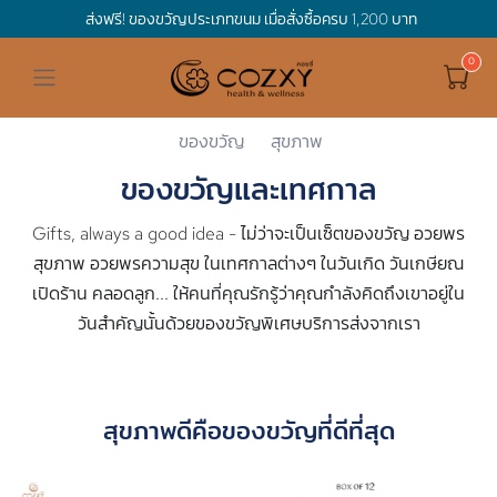
ส่งฟรี! ของขวัญประเภทขนม เมื่อสั่งซื้อครบ 1,200 บาท
ดูทั้งหมด ของขวัญและเทศกาล
ดูทั้งหมด Holidays
ดูทั้งหมด By Occasion
ดูทั้งหมด Special one
ดูทั้งหมด เครื่องดื่ม
ดูทั้งหมด Premium Bird's Nest
ดูทั้งหมด Tea
ดูทั้งหมด Luxury
ดูทั้งหมด อาหาร
ดูทั้งหมด Wholegrain
ดูทั้งหมด Cookies
ดูทั้งหมด Chocolate
ดูทั้งหมด Macaron
ดูทั้งหมด ของใช้ในบ้าน
เกี่ยวกับเรา
Corporate Gift
Cozxy
ของขวัญและเทศกาล
Hamper Basket
Mother's Day
Birthday
For Him
Premium Bird's Nest
Clearance
Gift Box
Non-Alcoholic Beverage
Wholegrain
Organic Pasta
Cookie Bites
Gift Boxes
Gift Boxes
กระติกอัจฉริยะ
Cozxy Bird 's nest
Special Events
ของขวัญ
สุขภาพ
ของขวัญและเทศกาล
Holidays
Father's day
Stay Safe
For Her
Gift Boxes
Tea
Tasting Boxes
Organic Rice
Cookies
Gift Boxes
Tasting Boxes
Tasting Boxes
หมอนประคบร้อนเย็น
Gift box
Wedding Gift
Gifts, always a good idea - ไม่ว่าจะเป็นเซ็ตของขวัญ อวยพร
New Year
By Occasion
New Baby
Bird's nest sets
Luxury
Tasting Boxes
Chocolate
ผ้าห่มถ่วงน้ำหนัก
Read our blogs
Spa
สุขภาพ อวยพรความสุข ในเทศกาลต่างๆ ในวันเกิด วันเกษียณ
เปิดร้าน คลอดลูก... ให้คนที่คุณรักรู้ว่าคุณกำลังคิดถึงเขาอยู่ใน
Valentine
Get well soon
Special one
Flower Collection
Subscription
Macaron
เทียนหอม
วันสำคัญนั้นด้วยของขวัญพิเศษบริการส่งจากเรา
Chinese New Year
Thank you
Nestshot
Best Sellers
Songkran's day
Congrats to you
สุขภาพดีคือของขวัญที่ดีที่สุด