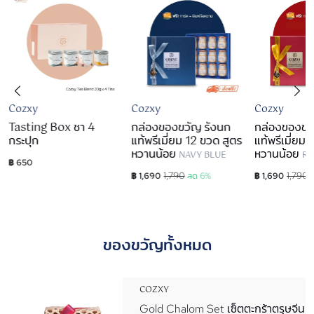
Cozxy
Cozxy
Cozxy
Tasting Box ชา 4
กล่องของขวัญ รังนก
กล่องของขว
กระปุก
แท้พรีเมี่ยม 12 ขวด สูตร
แท้พรีเมี่ยม
หวานน้อย
หวานน้อย
NAVY BLUE
RU
฿ 650
1,790
1,790
฿ 1,690
ลด 6%
฿ 1,690
ของขวัญทั้งหมด
COZXY
Gold Chalom Set เซ็ตตะกร้าตรุษจีน