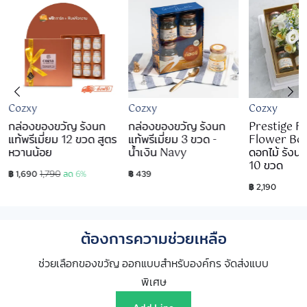
Cozxy
Cozxy
Cozxy
กล่องของขวัญ รังนก
กล่องของขวัญ รังนก
Prestige F
แท้พรีเมี่ยม 12 ขวด สูตร
แท้พรีเมี่ยม 3 ขวด -
Flower Box
หวานน้อย
น้ำเงิน Navy
ดอกไม้ รังนก
10 ขวด
1,790
฿ 1,690
ลด 6%
฿ 439
฿ 2,190
ต้องการความช่วยเหลือ
ช่วยเลือกของขวัญ ออกแบบสำหรับองค์กร จัดส่งแบบ
พิเศษ