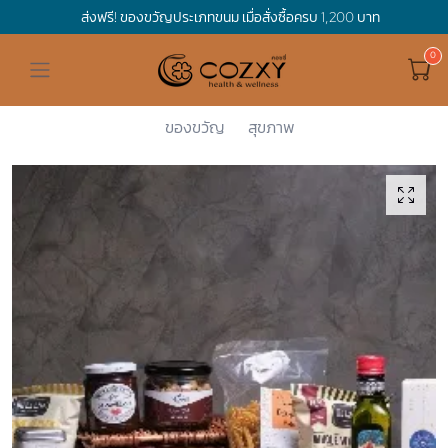
ส่งฟรี! ของขวัญประเภทขนม เมื่อสั่งซื้อครบ 1,200 บาท
ดูทั้งหมด ของขวัญและเทศกาล
ดูทั้งหมด Holidays
ดูทั้งหมด By Occasion
ดูทั้งหมด Special one
ดูทั้งหมด เครื่องดื่ม
ดูทั้งหมด Premium Bird's Nest
ดูทั้งหมด Tea
ดูทั้งหมด Luxury
ดูทั้งหมด อาหาร
ดูทั้งหมด Wholegrain
ดูทั้งหมด Cookies
ดูทั้งหมด Chocolate
ดูทั้งหมด Macaron
ดูทั้งหมด ของใช้ในบ้าน
เกี่ยวกับเรา
Corporate Gift
Cozxy
ของขวัญและ...
Hamper Bas...
Deluxe Ham...
Hamper Basket
Mother's Day
Birthday
For Him
Premium Bird's Nest
Clearance
Gift Box
Non-Alcoholic Beverage
Wholegrain
Organic Pasta
Cookie Bites
Gift Boxes
Gift Boxes
กระติกอัจฉริยะ
Cozxy Bird 's nest
Special Events
ของขวัญ
สุขภาพ
Holidays
Father's day
Stay Safe
For Her
Gift Boxes
Tea
Tasting Boxes
Organic Rice
Cookies
Gift Boxes
Tasting Boxes
Tasting Boxes
หมอนประคบร้อนเย็น
Gift box
Wedding Gift
New Year
By Occasion
New Baby
Bird's nest sets
Luxury
Tasting Boxes
Chocolate
ผ้าห่มถ่วงน้ำหนัก
Read our blogs
Spa
Valentine
Get well soon
Special one
Flower Collection
Subscription
Macaron
เทียนหอม
Chinese New Year
Thank you
Nestshot
Best Sellers
Songkran's day
Congrats to you