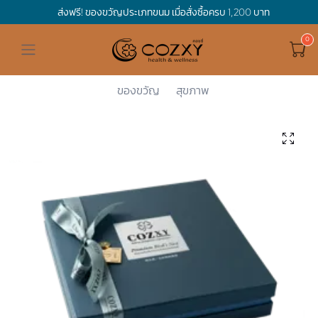
ส่งฟรี! ของขวัญประเภทขนม เมื่อสั่งซื้อครบ 1,200 บาท
ดูทั้งหมด ของขวัญและเทศกาล
ดูทั้งหมด Holidays
ดูทั้งหมด By Occasion
ดูทั้งหมด Special one
ดูทั้งหมด เครื่องดื่ม
ดูทั้งหมด Premium Bird's Nest
ดูทั้งหมด Tea
ดูทั้งหมด Luxury
ดูทั้งหมด อาหาร
ดูทั้งหมด Wholegrain
ดูทั้งหมด Cookies
ดูทั้งหมด Chocolate
ดูทั้งหมด Macaron
ดูทั้งหมด ของใช้ในบ้าน
เกี่ยวกับเรา
Corporate Gift
Cozxy
Premium Bi...
Gift Boxes
กล่องของขว...
Hamper Basket
Mother's Day
Birthday
For Him
Premium Bird's Nest
Clearance
Gift Box
Non-Alcoholic Beverage
Wholegrain
Organic Pasta
Cookie Bites
Gift Boxes
Gift Boxes
กระติกอัจฉริยะ
Cozxy Bird 's nest
Special Events
ของขวัญ
สุขภาพ
Holidays
Father's day
Stay Safe
For Her
Gift Boxes
Tea
Tasting Boxes
Organic Rice
Cookies
Gift Boxes
Tasting Boxes
Tasting Boxes
หมอนประคบร้อนเย็น
Gift box
Wedding Gift
New Year
By Occasion
New Baby
Bird's nest sets
Luxury
Tasting Boxes
Chocolate
ผ้าห่มถ่วงน้ำหนัก
Read our blogs
Spa
Valentine
Get well soon
Special one
Flower Collection
Subscription
Macaron
เทียนหอม
Chinese New Year
Thank you
Nestshot
Best Sellers
Songkran's day
Congrats to you