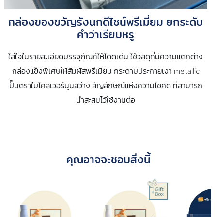
กล่องของขวัญรังนกดีไซน์พรีเมี่ยม ยกระดับ
คำว่าเรียบหรู
ใส่ใจในรายละเอียดบรรจุภัณฑ์ให้โดดเด่น ใช้วัสดุที่มีความแตกต่าง
กล่องแข็งพิเศษให้สัมผัสพรีเมียม กระดาษประกายเงา metallic
ปั๊มตราใบโคลเวอร์นูนสว่าง สัญลักษณ์แห่งความโชคดี ที่สามารถ
นำสะสมไว้ใช้งานต่อ
คุณอาจจะชอบสิ่งนี้