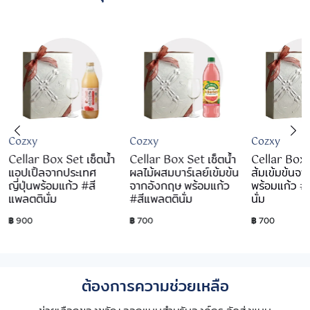
Cozxy
Cozxy
Cozxy
Cellar Box Set เซ็ตน้ำ
Cellar Box Set เซ็ตน้ำ
Cellar Box S
แอปเปิ้ลจากประเทศ
ผลไม้ผสมบาร์เลย์เข้มข้น
ส้มเข้มข้นจ
ญี่ปุ่นพร้อมแก้ว #สี
จากอังกฤษ พร้อมแก้ว
พร้อมแก้ว #
แพลตตินั่ม
#สีแพลตตินั่ม
นั่ม
฿ 900
฿ 700
฿ 700
ต้องการความช่วยเหลือ