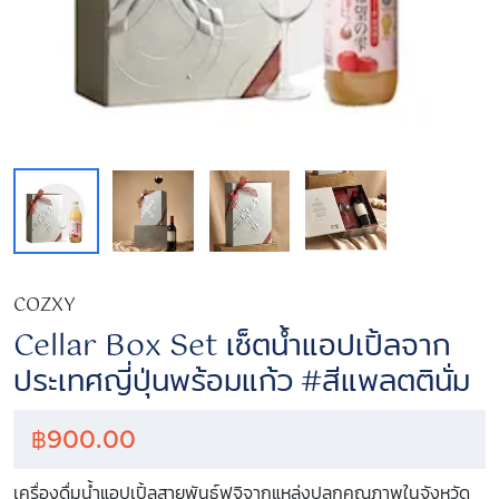
COZXY
Cellar Box Set เซ็ตน้ำแอปเปิ้ลจาก
ประเทศญี่ปุ่นพร้อมแก้ว #สีแพลตตินั่ม
฿
900.00
เครื่องดื่มน้ำแอปเปิ้ลสายพันธุ์ฟูจิจากแหล่งปลูกคุณภาพในจังหวัด