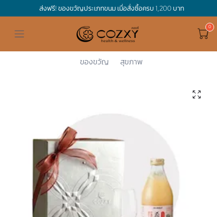
ส่งฟรี! ของขวัญประเภทขนม เมื่อสั่งซื้อครบ 1,200 บาท
ดูทั้งหมด ของขวัญและเทศกาล
ดูทั้งหมด Holidays
ดูทั้งหมด By Occasion
ดูทั้งหมด Special one
ดูทั้งหมด เครื่องดื่ม
ดูทั้งหมด Premium Bird's Nest
ดูทั้งหมด Tea
ดูทั้งหมด Luxury
ดูทั้งหมด อาหาร
ดูทั้งหมด Wholegrain
ดูทั้งหมด Cookies
ดูทั้งหมด Chocolate
ดูทั้งหมด Macaron
ดูทั้งหมด ของใช้ในบ้าน
เกี่ยวกับเรา
Corporate Gift
Cozxy
Luxury
Non-Alcoho...
Cellar Box...
Hamper Basket
Mother's Day
Birthday
For Him
Premium Bird's Nest
Clearance
Gift Box
Non-Alcoholic Beverage
Wholegrain
Organic Pasta
Cookie Bites
Gift Boxes
Gift Boxes
กระติกอัจฉริยะ
Cozxy Bird 's nest
Special Events
ของขวัญ
สุขภาพ
Holidays
Father's day
Stay Safe
For Her
Gift Boxes
Tea
Tasting Boxes
Organic Rice
Cookies
Gift Boxes
Tasting Boxes
Tasting Boxes
หมอนประคบร้อนเย็น
Gift box
Wedding Gift
New Year
By Occasion
New Baby
Bird's nest sets
Luxury
Tasting Boxes
Chocolate
ผ้าห่มถ่วงน้ำหนัก
Read our blogs
Spa
Valentine
Get well soon
Special one
Flower Collection
Subscription
Macaron
เทียนหอม
Chinese New Year
Thank you
Nestshot
Best Sellers
Songkran's day
Congrats to you